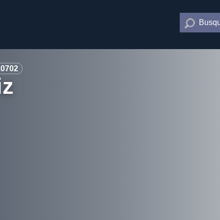
Busqu
10702
iz