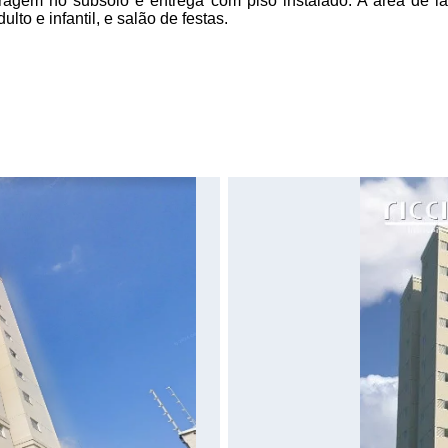
ragem no subsolo e entrega com piso instalado. A área de laz
to e infantil, e salão de festas.