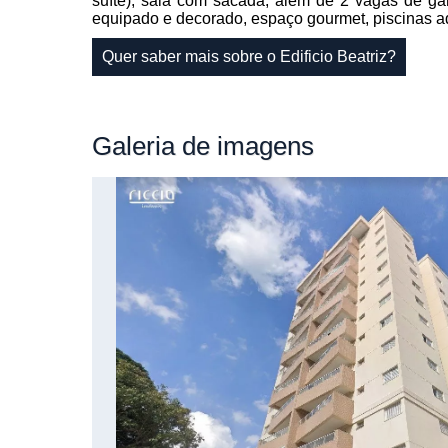
suíte), sala com sacada, além de 2 vagas de ga
equipado e decorado, espaço gourmet, piscinas adul
Quer saber mais sobre o Edificio Beatriz?
Galeria
de imagens