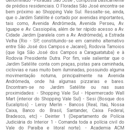
denominado ³Floradas São José´, composta basicamente
de prédios residenciais. O Floradas São José encontra-se
bem próximo ao Shopping Vale Sul. Ressalte-se, ainda,
que o Jardim Satélite é cortado por avenidas importantes,
tais como, Avenida Andrômeda, Avenida Perseu, Av.
Iguape e Av. Cassiopéia, além de ter rápido acesso a Av.
Cidade Jardim (paralela com a Av. Andrômeda), a Estrada
Velha (Rio - SP, constituindo-se em caminho alternativo
entre São José dos Campos e Jacareí), Rodovia Tamoios
(que liga São José dos Campos a Caraguatatuba) e à
Rodovia Presidente Dutra. Por fim, vale salientar que o
Jardim Satélite conta com praças, pistas para caminhada,
ciclovias e ruas muito bem iluminadas, possuindo alguma
movimentação noturna, principalmente na Avenida
Andrômeda, onde há algumas pizzarias e bares.
Encontram-se no Jardim Satélite ou nas suas
proximidades: - Shopping Vale Sul - Hipermercado Wall
Mart (interior do Shopping Vale Sul) - Sesi (Bosque dos
Eucaliptos) - Leroy Merlin - Bancos (Real, Itaú, Nossa
Caixa, Banco do Brasil, Santander, Caixa Federal,
Bradesco, etc) - Deinter 1 (Departamento de Polícia
Judiciária do Interior 1 - Comanda toda a polícia civil do
Vale do Paraíba e litoral norte). - Academia ACM