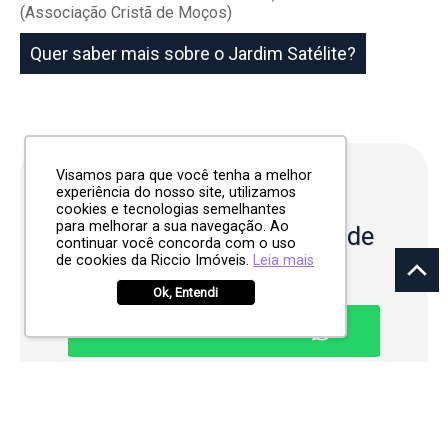
(Associação Cristã de Moços)
Quer saber mais sobre o Jardim Satélite?
Visamos para que você tenha a melhor
experiência do nosso site, utilizamos
Quer visitar o
cookies e tecnologias semelhantes
para melhorar a sua navegação. Ao
empreendimento?
Agende
continuar você concorda com o uso
uma visita
de cookies da Riccio Imóveis.
Leia mais
Ok, Entendi
CONTATO POR WHATSAPP
Unidades
do condomínio