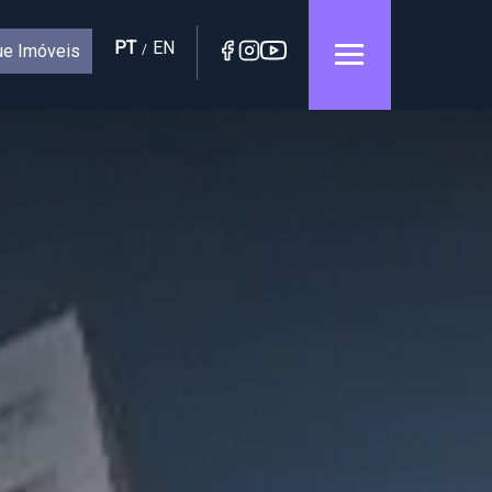
PT
EN
e Imóveis
/