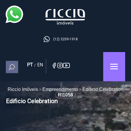
(12) 3209-1918
PT
EN
/
Riccio Imóveis
Empreendimento
Edificio Celebration
RI1058
Edificio Celebration