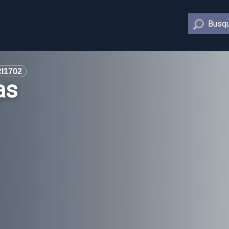
Busqu
I1702
as