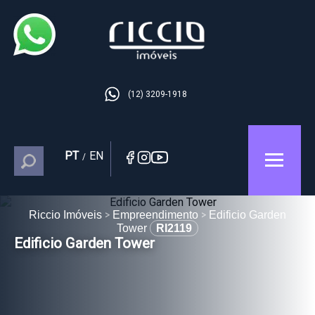
(12) 3209-1918
PT
EN
/
Riccio Imóveis
Empreendimento
Edificio Garden
Tower
RI2119
Edificio Garden Tower