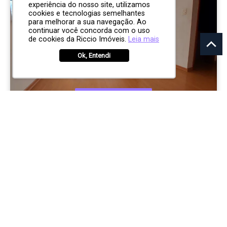
experiência do nosso site, utilizamos
cookies e tecnologias semelhantes
para melhorar a sua navegação. Ao
continuar você concorda com o uso
de cookies da Riccio Imóveis.
Leia mais
Ok, Entendi
R$ 438.000
APARTAMENTO
Edificio Garden Tower
Jardim Aquarius
São José dos Campos
1
1
0
56.00m²
CÓD:
RI12315
Rua Benedito Osvaldo Lecques, 221