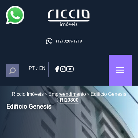
(12) 3209-1918
PT
EN
/
Riccio Imóveis
Empreendimento
Edificio Genesis
RI10800
Edificio Genesis