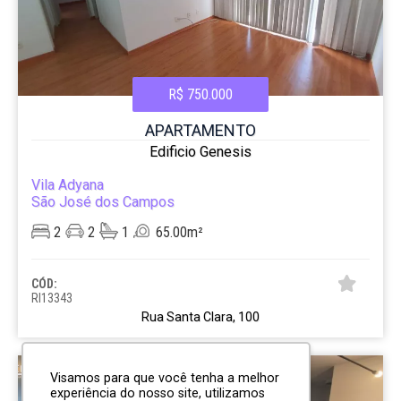
R$ 750.000
APARTAMENTO
Edificio Genesis
Vila Adyana
São José dos Campos
2
2
1
65.00m²
CÓD:
RI13343
Rua Santa Clara, 100
Visamos para que você tenha a melhor
experiência do nosso site, utilizamos