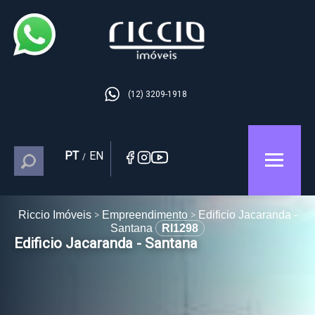
(12) 3209-1918
PT
EN
/
Riccio Imóveis
Empreendimento
Edificio Jacaranda -
Santana
RI1298
Edificio Jacaranda - Santana