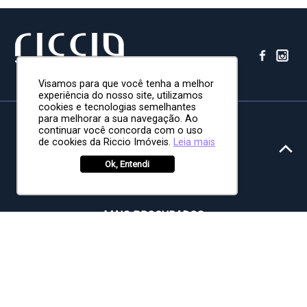
Visamos para que você tenha a melhor
experiência do nosso site, utilizamos
cookies e tecnologias semelhantes
para melhorar a sua navegação. Ao
HOME
continuar você concorda com o uso
de cookies da Riccio Imóveis.
Leia mais
CONHEÇA SÃO JOSÉ DOS CAMPOS
CORRETORES
Ok, Entendi
MELHORES BAIRROS DE SÃO JOSÉ
QUEM SOMOS
MAIS PROCURADOS
CASA EM CONDOMÍNIO URBANOVA
CASA EM CONDOMÍNIO VILLA BRANCA
CASA EM CONDOMÍNIO TABATINGA
APARTAMENTO VILA ADYANA
CASA EM CONDOMÍNIO PARQUE MIRANTE DO VALE