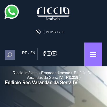
(12) 3209-1918
PT
EN
/
Riccio Imóveis
Empreendimento
Edificio Res
Varandas da Serra IV
RI1219
Edificio Res Varandas da Serra IV