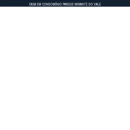
CASA EM CONDOMÍNIO PARQUE MIRANTE DO VALE
SERVIÇOS
CADASTRE SEU IMÓVEL
CADASTRO DE PROPOSTA
FINANCIAMENTO E BANCOS
CONTATO
AVALIE SEU CORRETOR
FALE CONOSCO
MATRIZ
Rua Armando de Oliveira Cobra, 50 - Sala 1108
Jardim Aquarius - São José dos Campos/SP
Tel/Whatsapp
(12) 3209-1918
BAIRROS MAIS BUSCADOS