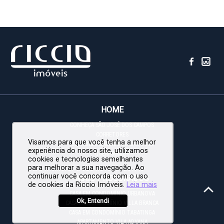
HOME
CONHEÇA SÃO JOSÉ DOS CAMPOS
CORRETORES
Visamos para que você tenha a melhor
MELHORES BAIRROS DE SÃO JOSÉ
experiência do nosso site, utilizamos
QUEM SOMOS
cookies e tecnologias semelhantes
para melhorar a sua navegação. Ao
continuar você concorda com o uso
MAIS PROCURADOS
de cookies da Riccio Imóveis.
Leia mais
CASA EM CONDOMÍNIO URBANOVA
Ok, Entendi
CASA EM CONDOMÍNIO VILLA BRANCA
CASA EM CONDOMÍNIO TABATINGA
APARTAMENTO VILA ADYANA