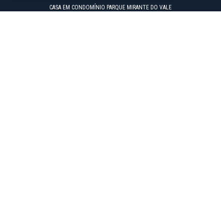
CASA EM CONDOMÍNIO PARQUE MIRANTE DO VALE
SERVIÇOS
CADASTRE SEU IMÓVEL
CADASTRO DE PROPOSTA
FINANCIAMENTO E BANCOS
CONTATO
AVALIE SEU CORRETOR
FALE CONOSCO
MATRIZ
Rua Armando de Oliveira Cobra, 50 - Sala 1108
Jardim Aquarius - São José dos Campos/SP
Tel/Whatsapp
(12) 3209-1918
BAIRROS MAIS BUSCADOS