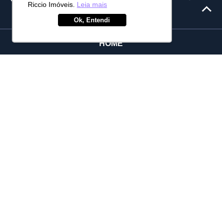
Riccio Imóveis.
Leia mais
Ok, Entendi
HOME
CONHEÇA SÃO JOSÉ DOS CAMPOS
CORRETORES
MELHORES BAIRROS DE SÃO JOSÉ
QUEM SOMOS
MAIS PROCURADOS
CASA EM CONDOMÍNIO URBANOVA
CASA EM CONDOMÍNIO VILLA BRANCA
CASA EM CONDOMÍNIO TABATINGA
APARTAMENTO VILA ADYANA
CASA EM CONDOMÍNIO PARQUE MIRANTE DO VALE
SERVIÇOS
CADASTRE SEU IMÓVEL
CADASTRO DE PROPOSTA
FINANCIAMENTO E BANCOS