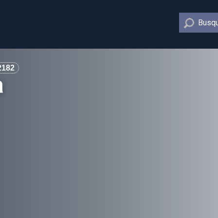
Busqu
2182
a