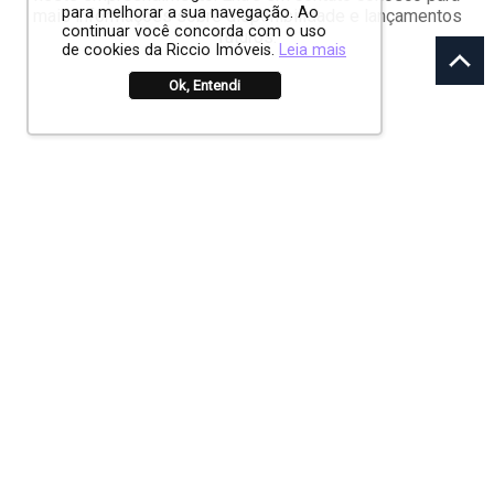
para melhorar a sua navegação. Ao
mais informações sobre disponibilidade e lançamentos
continuar você concorda com o uso
futuros.
de cookies da Riccio Imóveis.
Leia mais
Ok, Entendi
HOME
CONHEÇA SÃO JOSÉ DOS CAMPOS
CORRETORES
MELHORES BAIRROS DE SÃO JOSÉ
QUEM SOMOS