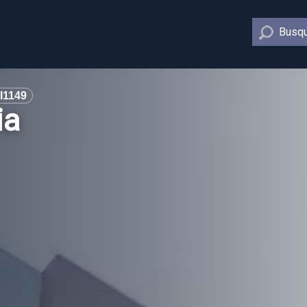
Busqu
I1149
ia