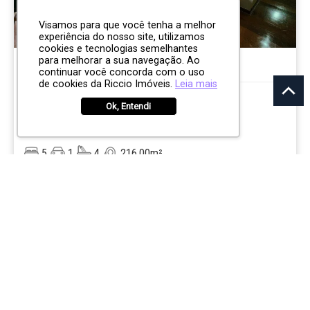
Visamos para que você tenha a melhor
experiência do nosso site, utilizamos
R$ 2.400.000
cookies e tecnologias semelhantes
para melhorar a sua navegação. Ao
continuar você concorda com o uso
COBERTURA
de cookies da Riccio Imóveis.
Leia mais
Edificio Village Chamonix
Ok, Entendi
Alto do Capivari
Campos do Jordão
5
1
4
216.00m²
CÓD:
RI6369
Avenida Colinas do Capivari, 620