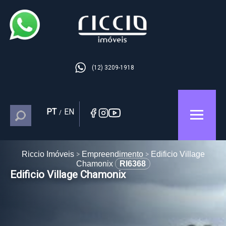
(12) 3209-1918
PT
EN
/
Riccio Imóveis
Empreendimento
Edificio Village
Chamonix
RI6368
Edificio Village Chamonix