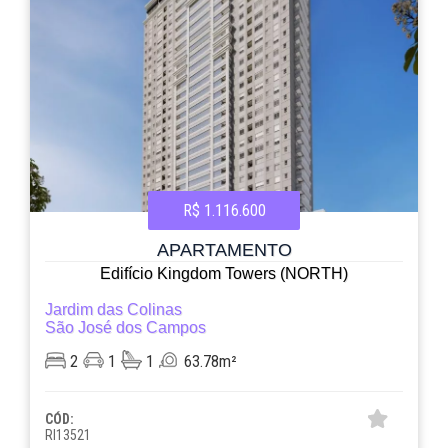
R$ 1.116.600
APARTAMENTO
Edifício Kingdom Towers (NORTH)
Jardim das Colinas
São José dos Campos
2
1
1
63.78m²
CÓD:
RI13521