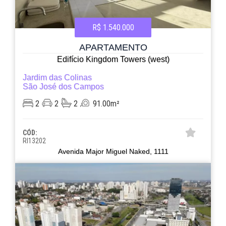
R$ 1.540.000
APARTAMENTO
Edifício Kingdom Towers (west)
Jardim das Colinas
São José dos Campos
2
2
2
91.00m²
CÓD:
RI13202
Avenida Major Miguel Naked, 1111