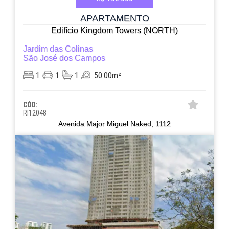
APARTAMENTO
Edifício Kingdom Towers (NORTH)
Jardim das Colinas
São José dos Campos
1
1
1
50.00m²
CÓD:
RI12048
Avenida Major Miguel Naked, 1112