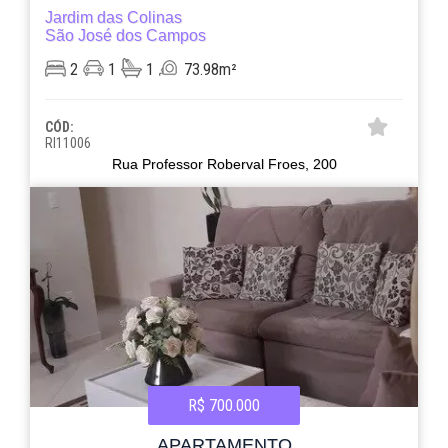
Jardim das Colinas
São José dos Campos
2
1
1
73.98m²
CÓD:
RI11006
Rua Professor Roberval Froes, 200
R$ 700.000
APARTAMENTO