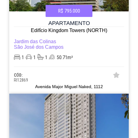
R$ 795.000
APARTAMENTO
Edifício Kingdom Towers (NORTH)
Jardim das Colinas
São José dos Campos
1
1
1
50.71m²
CÓD:
RI12869
Avenida Major Miguel Naked, 1112