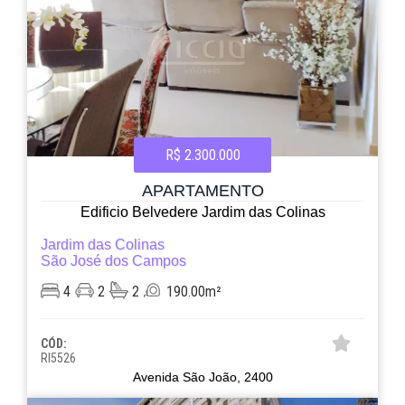
R$ 2.300.000
APARTAMENTO
Edificio Belvedere Jardim das Colinas
Jardim das Colinas
São José dos Campos
4
2
2
190.00m²
CÓD:
RI5526
Avenida São João, 2400