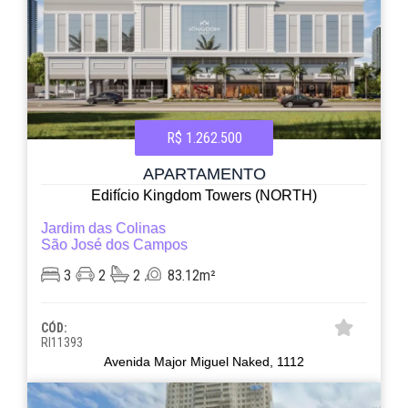
R$ 1.262.500
APARTAMENTO
Edifício Kingdom Towers (NORTH)
Jardim das Colinas
São José dos Campos
3
2
2
83.12m²
CÓD:
RI11393
Avenida Major Miguel Naked, 1112