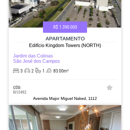
R$ 1.390.000
APARTAMENTO
Edifício Kingdom Towers (NORTH)
Jardim das Colinas
São José dos Campos
3
2
1
83.00m²
CÓD:
RI10492
Avenida Major Miguel Naked, 1112