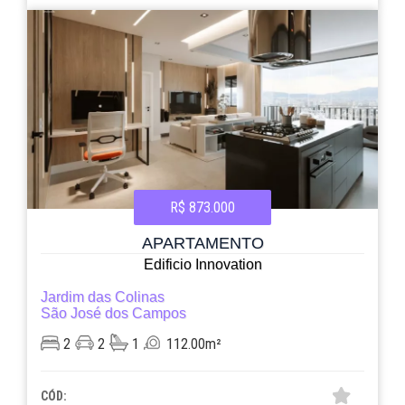
R$ 873.000
APARTAMENTO
Edificio Innovation
Jardim das Colinas
São José dos Campos
2
2
1
112.00m²
CÓD: