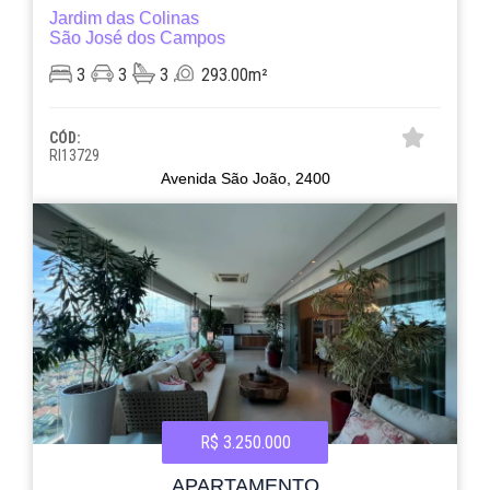
Jardim das Colinas
São José dos Campos
3
3
3
293.00m²
CÓD:
RI13729
Avenida São João, 2400
R$ 3.250.000
APARTAMENTO