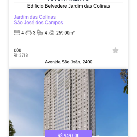
Edificio Belvedere Jardim das Colinas
Jardim das Colinas
São José dos Campos
4
3
4
259.00m²
CÓD:
RI13718
Avenida São João, 2400
R$ 949.000