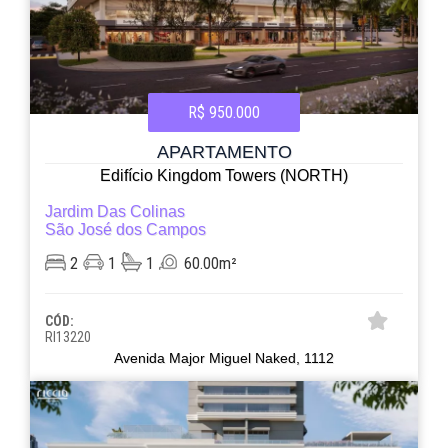
R$ 950.000
APARTAMENTO
Edifício Kingdom Towers (NORTH)
Jardim Das Colinas
São José dos Campos
2
1
1
60.00m²
CÓD:
RI13220
Avenida Major Miguel Naked, 1112