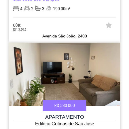
4
2
3
190.00m²
CÓD:
RI13494
Avenida São João, 2400
R$ 580.000
APARTAMENTO
Edificio Colinas de Sao Jose