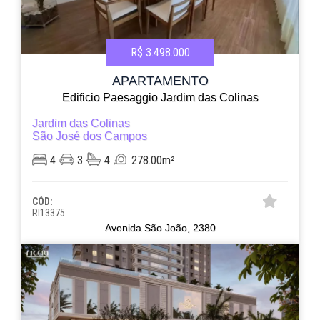
R$ 3.498.000
APARTAMENTO
Edificio Paesaggio Jardim das Colinas
Jardim das Colinas
São José dos Campos
4
3
4
278.00m²
CÓD:
RI13375
Avenida São João, 2380