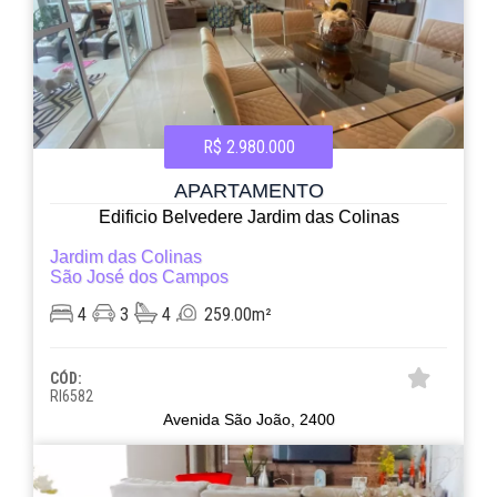
R$ 2.980.000
APARTAMENTO
Edificio Belvedere Jardim das Colinas
Jardim das Colinas
São José dos Campos
4
3
4
259.00m²
CÓD:
RI6582
Avenida São João, 2400