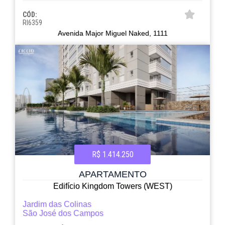
CÓD:
RI6359
Avenida Major Miguel Naked, 1111
R$ 1.414.250
APARTAMENTO
Edifício Kingdom Towers (WEST)
Jardim das Colinas
São José dos Campos