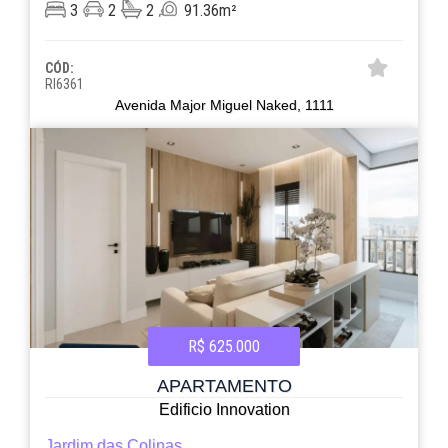
3
2
2
91.36m²
CÓD:
RI6361
Avenida Major Miguel Naked, 1111
R$ 625.000
APARTAMENTO
Edificio Innovation
Jardim das Colinas