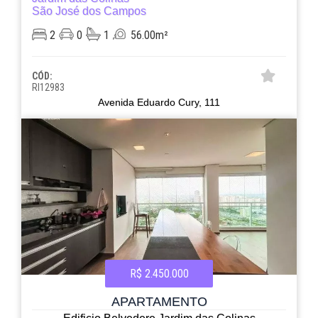
São José dos Campos
2
0
1
56.00m²
CÓD:
RI12983
Avenida Eduardo Cury, 111
R$ 2.450.000
APARTAMENTO