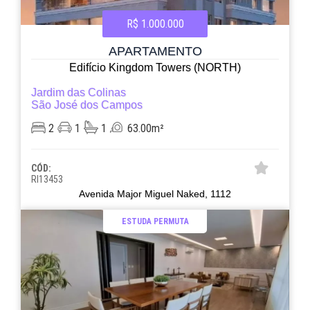
R$ 1.000.000
APARTAMENTO
Edifício Kingdom Towers (NORTH)
Jardim das Colinas
São José dos Campos
2
1
1
63.00m²
CÓD:
RI13453
Avenida Major Miguel Naked, 1112
ESTUDA PERMUTA