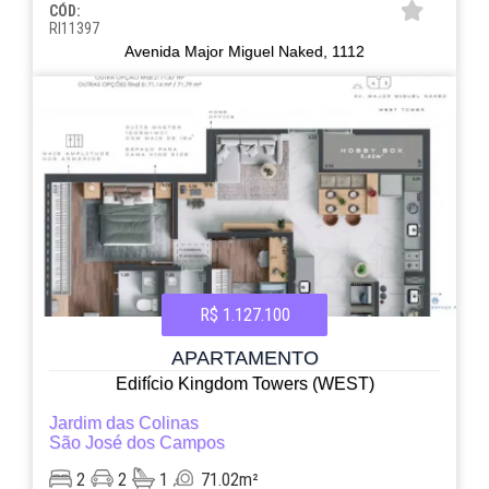
CÓD:
RI11397
Avenida Major Miguel Naked, 1112
R$ 1.127.100
APARTAMENTO
Edifício Kingdom Towers (WEST)
Jardim das Colinas
São José dos Campos
2
2
1
71.02m²