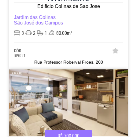
Edificio Colinas de Sao Jose
Jardim das Colinas
São José dos Campos
3
2
1
80.00m²
CÓD:
RI9091
Rua Professor Roberval Froes, 200
R$ 700.000