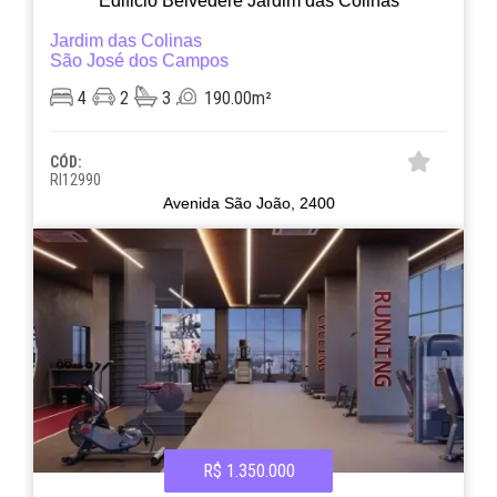
Edificio Belvedere Jardim das Colinas
Jardim das Colinas
São José dos Campos
4
2
3
190.00m²
CÓD:
RI12990
Avenida São João, 2400
R$ 1.350.000