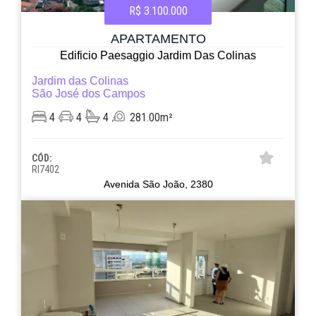
R$ 3.100.000
APARTAMENTO
Edificio Paesaggio Jardim Das Colinas
Jardim das Colinas
São José dos Campos
4
4
4
281.00m²
CÓD:
RI7402
Avenida São João, 2380