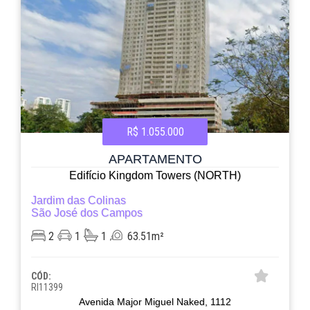
R$ 1.055.000
APARTAMENTO
Edifício Kingdom Towers (NORTH)
Jardim das Colinas
São José dos Campos
2
1
1
63.51m²
CÓD:
RI11399
Avenida Major Miguel Naked, 1112