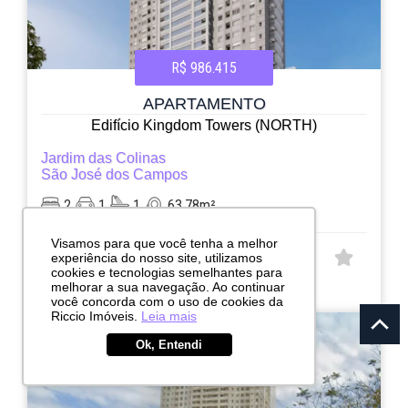
R$ 986.415
APARTAMENTO
Edifício Kingdom Towers (NORTH)
Jardim das Colinas
São José dos Campos
2
1
1
63.78m²
Visamos para que você tenha a melhor
experiência do nosso site, utilizamos
CÓD:
cookies e tecnologias semelhantes para
RI11395
melhorar a sua navegação. Ao continuar
Avenida Major Miguel Naked, 1112
você concorda com o uso de cookies da
Riccio Imóveis.
Leia mais
Ok, Entendi