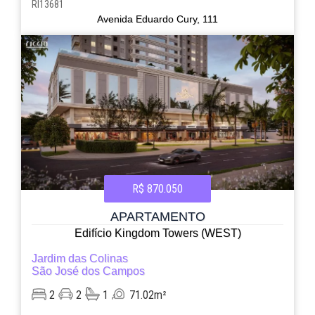
RI13681
Avenida Eduardo Cury, 111
R$ 870.050
APARTAMENTO
Edifício Kingdom Towers (WEST)
Jardim das Colinas
São José dos Campos
2
2
1
71.02m²