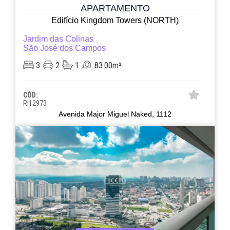
APARTAMENTO
Edifício Kingdom Towers (NORTH)
Jardim das Colinas
São José dos Campos
3
2
1
83.00m²
CÓD:
RI12973
Avenida Major Miguel Naked, 1112