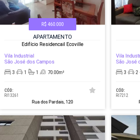
R$ 460.000
APARTAMENTO
Edifício Residencail Ecoville
Vila Industrial
Vila Industr
São José dos Campos
São José 
3
1
1
70.00m²
3
2
CÓD:
CÓD:
RI13261
RI7212
Rua dos Pardais, 120