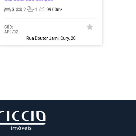
3
2
1
99.00m²
CÓD:
AP0702
Rua Doutor Jamil Cury, 20