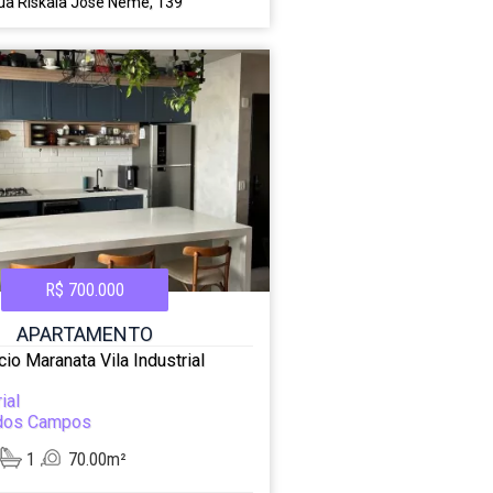
ua Riskala José Neme, 139
R$ 700.000
APARTAMENTO
icio Maranata Vila Industrial
ial
dos Campos
1
70.00m²