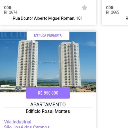
CÓD:
CÓD:
RI12674
RI12665
Rua Doutor Alberto Miguel Roman, 101
R
ESTUDA PERMUTA
R$ 850.000
APARTAMENTO
Edificio Rossi Montes
Vila Industrial
São José dos Campos