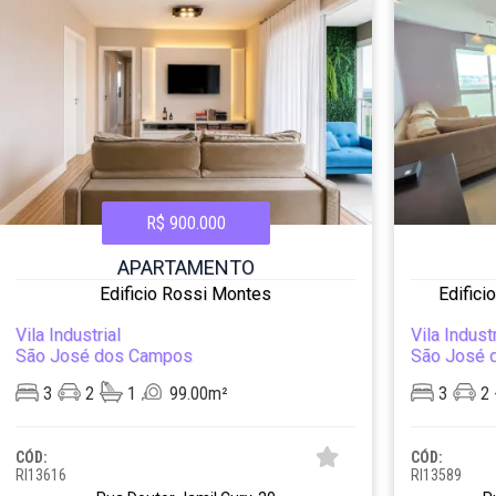
R$ 900.000
APARTAMENTO
Edificio Rossi Montes
Edifici
Vila Industrial
Vila Industr
São José dos Campos
São José 
3
2
1
99.00m²
3
2
CÓD:
CÓD:
RI13616
RI13589