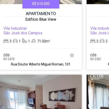
R$ 610.000
APARTAMENTO
Edifício Blue View
Vila Industrial
Vila Industr
São José dos Campos
São José 
3
1
1
71.00m²
3
2
CÓD:
CÓD:
RI13470
RI13381
Rua Doutor Alberto Miguel Roman, 101