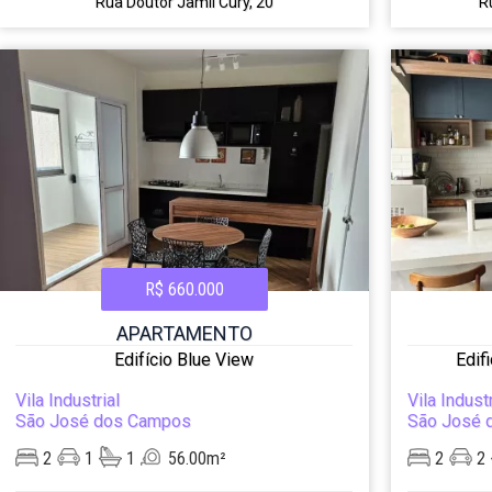
Rua Doutor Jamil Cury, 20
R
R$ 660.000
APARTAMENTO
Edifício Blue View
Edif
Vila Industrial
Vila Industr
São José dos Campos
São José 
2
1
1
56.00m²
2
2