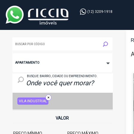
(12) 3209-1918
R
A
APARTAMENTO
LOCAL: BAIRRO, CIDADE OU EMPREENDIMENTO
BUSQUE: BAIRRO, CIDADE OU EMPREENDIMENTO.
VILA INDUSTRIAL
VALOR
PREÇO MÍNIMO
PREÇO MÁXIMO