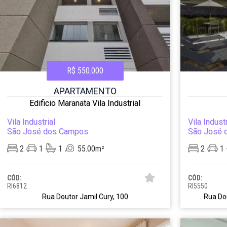
R$ 550.000
APARTAMENTO
Edificio Maranata Vila Industrial
Vila Industrial
Vila Industr
São José dos Campos
São José 
2
1
1
55.00m²
2
1
CÓD:
CÓD:
RI6812
RI5550
Rua Doutor Jamil Cury, 100
Rua Do