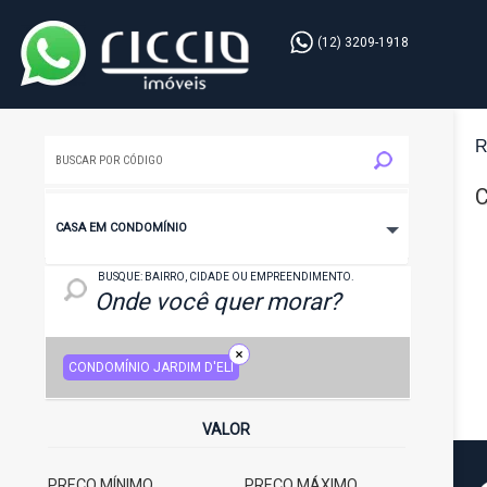
(12) 3209-1918
R
C
CASA EM CONDOMÍNIO
LOCAL: BAIRRO, CIDADE OU EMPREENDIMENTO
BUSQUE: BAIRRO, CIDADE OU EMPREENDIMENTO.
CONDOMÍNIO JARDIM D'ELI
VALOR
PREÇO MÍNIMO
PREÇO MÁXIMO