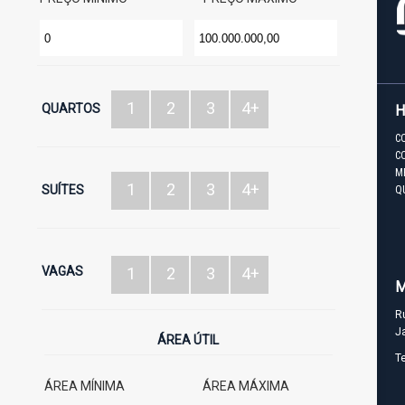
1
2
3
4+
QUARTOS
C
C
M
1
2
3
4+
SUÍTES
Q
VAGAS
1
2
3
4+
M
R
J
ÁREA ÚTIL
T
ÁREA MÍNIMA
ÁREA MÁXIMA