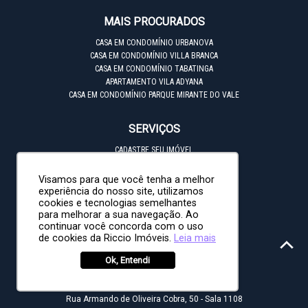
MAIS PROCURADOS
CASA EM CONDOMÍNIO URBANOVA
CASA EM CONDOMÍNIO VILLA BRANCA
CASA EM CONDOMÍNIO TABATINGA
APARTAMENTO VILA ADYANA
CASA EM CONDOMÍNIO PARQUE MIRANTE DO VALE
SERVIÇOS
CADASTRE SEU IMÓVEL
CADASTRO DE PROPOSTA
FINANCIAMENTO E BANCOS
Visamos para que você tenha a melhor
experiência do nosso site, utilizamos
cookies e tecnologias semelhantes
CONTATO
para melhorar a sua navegação. Ao
continuar você concorda com o uso
AVALIE SEU CORRETOR
de cookies da Riccio Imóveis.
Leia mais
FALE CONOSCO
Ok, Entendi
MATRIZ
Rua Armando de Oliveira Cobra, 50 - Sala 1108