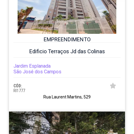
EMPREENDIMENTO
Edificio Terraços Jd das Colinas
Jardim Esplanada
São José dos Campos
CÓD:
RI1777
Rua Laurent Martins, 529