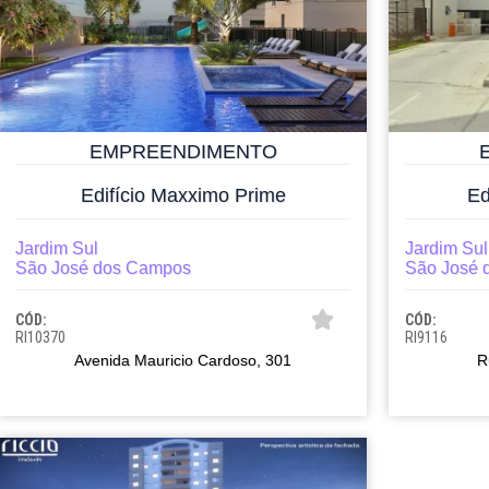
EMPREENDIMENTO
Edifício Maxximo Prime
Ed
Jardim Sul
Jardim Sul
São José dos Campos
São José 
CÓD:
CÓD:
RI10370
RI9116
Avenida Mauricio Cardoso, 301
R