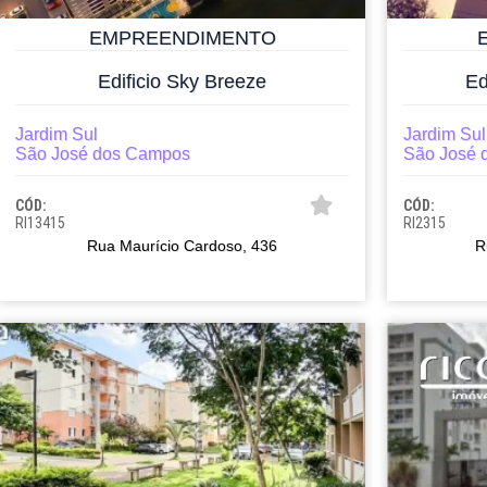
EMPREENDIMENTO
Edificio Sky Breeze
Ed
Jardim Sul
Jardim Sul
São José dos Campos
São José 
CÓD:
CÓD:
RI13415
RI2315
Rua Maurício Cardoso, 436
R