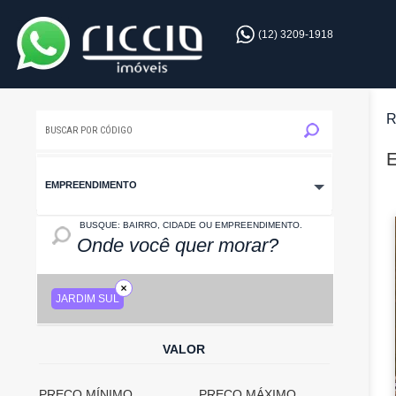
(12) 3209-1918
R
E
EMPREENDIMENTO
LOCAL: BAIRRO, CIDADE OU EMPREENDIMENTO
BUSQUE: BAIRRO, CIDADE OU EMPREENDIMENTO.
JARDIM SUL
VALOR
PREÇO MÍNIMO
PREÇO MÁXIMO