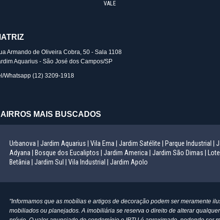
VALE
ATRIZ
ua Armando de Oliveira Cobra, 50 - Sala 1108
ardim Aquarius - São José dos Campos/SP
el/Whatsapp
(12) 3209-1918
AIRROS MAIS BUSCADOS
Urbanova |
Jardim Aquarius |
Vila Ema |
Jardim Satélite |
Parque Industrial |
J
Adyana |
Bosque dos Eucaliptos |
Jardim America |
Jardim São Dimas |
Lote
Betânia |
Jardim Sul |
Vila Industrial |
Jardim Apolo
"Informamos que as mobílias e artigos de decoração podem ser meramente ilus
mobiliados ou planejados. A imobiliária se reserva o direito de alterar qualqu