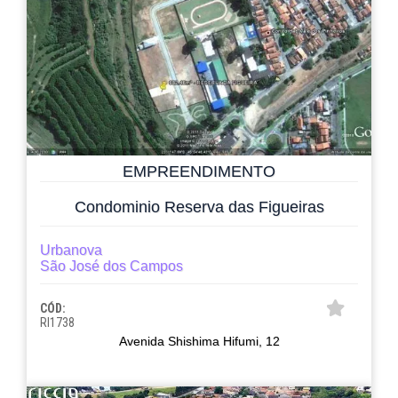
EMPREENDIMENTO
Condominio Reserva das Figueiras
Urbanova
São José dos Campos
CÓD:
RI1738
Avenida Shishima Hifumi, 12