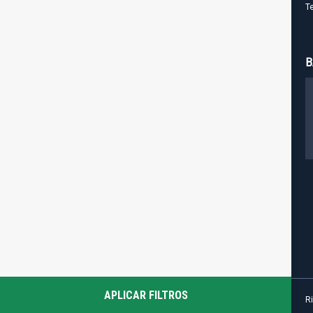
T
B
Visamos para que você tenha a melhor
experiência do nosso site, utilizamos
cookies e tecnologias semelhantes
para melhorar a sua navegação. Ao
continuar você concorda com o uso
de cookies da Riccio Imóveis.
Leia mais
Ok, Entendi
APLICAR FILTROS
R