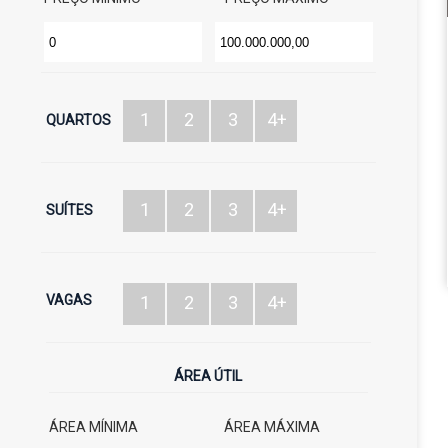
1
2
3
4+
QUARTOS
1
2
3
4+
SUÍTES
VAGAS
1
2
3
4+
ÁREA ÚTIL
ÁREA MÍNIMA
ÁREA MÁXIMA