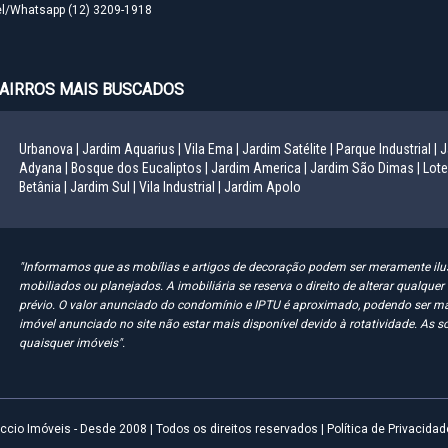
el/Whatsapp
(12) 3209-1918
AIRROS MAIS BUSCADOS
Urbanova |
Jardim Aquarius |
Vila Ema |
Jardim Satélite |
Parque Industrial |
J
Adyana |
Bosque dos Eucaliptos |
Jardim America |
Jardim São Dimas |
Lote
Betânia |
Jardim Sul |
Vila Industrial |
Jardim Apolo
"Informamos que as mobílias e artigos de decoração podem ser meramente ilus
mobiliados ou planejados. A imobiliária se reserva o direito de alterar qualqu
prévio. O valor anunciado do condomínio e IPTU é aproximado, podendo ser ma
imóvel anunciado no site não estar mais disponível devido à rotatividade. As s
quaisquer imóveis".
iccio Imóveis - Desde 2008 | Todos os direitos reservados |
Política de Privacidad