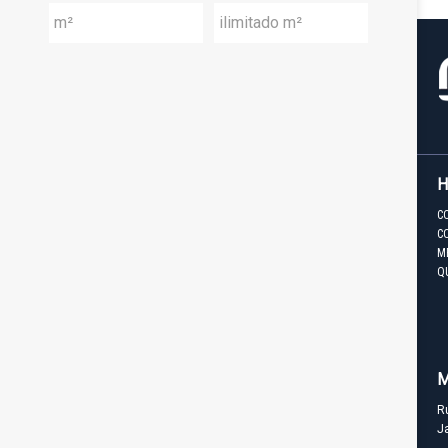
C
C
M
Q
M
R
J