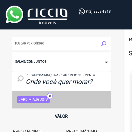
(12) 3209-1918
R
S
SALAS/CONJUNTOS
LOCAL: BAIRRO, CIDADE OU EMPREENDIMENTO
BUSQUE: BAIRRO, CIDADE OU EMPREENDIMENTO.
JARDIM AUGUSTA
VALOR
PREÇO MÍNIMO
PREÇO MÁXIMO