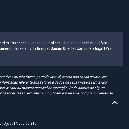
ardim Esplanada |
Jardim das Colinas |
Jardim das Indústrias |
Vila
amento Floresta |
Villa Branca |
Jardim Oriente |
Jardim Portugal |
Vila
trativos ou não fazem parte do imóvel, exceto nos casos de imóveis
er informação referente aos valores e dados de seus imóveis sem aviso
ior, menor ou mesmo passível de alteração. Pode ocorrer de algum
olicitações feitas pelo site não implicam em reserva, compra ou venda de
e
|
Ajuda
|
Mapa do Site