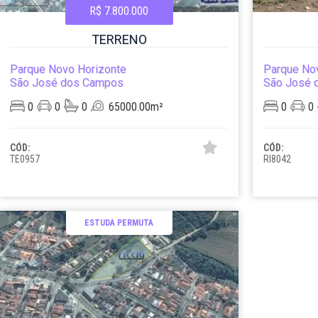
R$ 7.800.000
TERRENO
Parque Novo Horizonte
Parque No
São José dos Campos
São José 
0
0
0
65000.00m²
0
0
CÓD:
CÓD:
TE0957
RI8042
ESTUDA PERMUTA