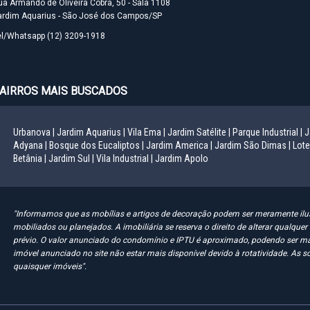
ua Armando de Oliveira Cobra, 50 - Sala 1108
ardim Aquarius - São José dos Campos/SP
el/Whatsapp
(12) 3209-1918
AIRROS MAIS BUSCADOS
Urbanova |
Jardim Aquarius |
Vila Ema |
Jardim Satélite |
Parque Industrial |
J
Adyana |
Bosque dos Eucaliptos |
Jardim America |
Jardim São Dimas |
Lote
Betânia |
Jardim Sul |
Vila Industrial |
Jardim Apolo
"Informamos que as mobílias e artigos de decoração podem ser meramente ilus
mobiliados ou planejados. A imobiliária se reserva o direito de alterar qualqu
prévio. O valor anunciado do condomínio e IPTU é aproximado, podendo ser ma
imóvel anunciado no site não estar mais disponível devido à rotatividade. As s
quaisquer imóveis".