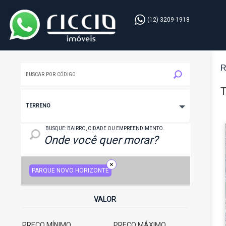
(12) 3209-1918
R
T
TERRENO
LOCAL: BAIRRO, CIDADE OU EMPREENDIMENTO
BUSQUE: BAIRRO, CIDADE OU EMPREENDIMENTO.
PARQUE NOVO HORIZONTE
VALOR
PREÇO MÍNIMO
PREÇO MÁXIMO