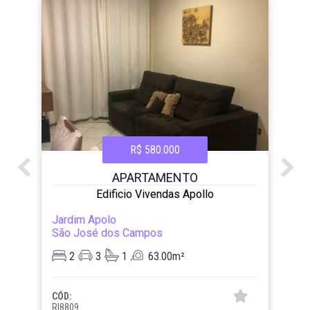
R$ 580.000
APARTAMENTO
Edificio Vivendas Apollo
Jardim Apolo
São José dos Campos
2
3
1
63.00m²
CÓD:
RI8809