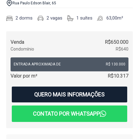
Rua Paulo Edson Blair, 65
2 dorms
2 vagas
1 suítes
63,00m²
Venda
R$650.000
Condomínio
R$640
ENTRADA APROXIMADA DE
R$ 130.000
Valor por m²
R$10.317
QUERO MAIS INFORMAÇÕES
CONTATO POR WHATSAPP