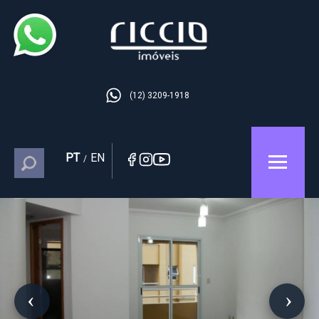
(12) 3209-1918
PT
EN
/