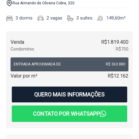
Rua Armando de Oliveira Cobra, 320
3 dorms
2 vagas
3 suítes
149,60m²
Venda
R$1.819.400
Condomínio
R$750
ENTRADA APROXIMADA DE
R$ 363.880
Valor por m²
R$12.162
QUERO MAIS INFORMAÇÕES
CONTATO POR WHATSAPP