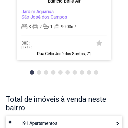
Edificio Belle Air
Jardim Aquarius
São José dos Campos
3
2
1
90.00m²
CÓD:
RI8659
Rua Célio José dos Santos, 71
Total de imóveis
à venda neste
bairro
191 Apartamentos