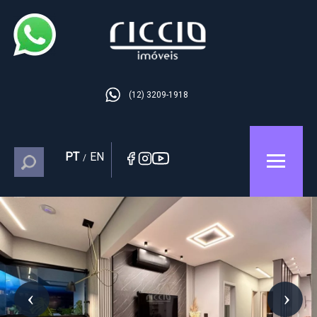
(12) 3209-1918
PT
EN
/