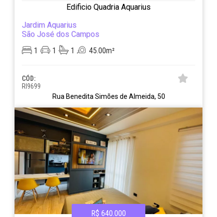
Edificio Quadria Aquarius
Jardim Aquarius
São José dos Campos
1
1
1
45.00m²
CÓD:
RI9699
Rua Benedita Simões de Almeida, 50
R$ 640.000