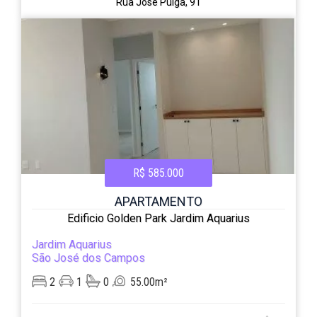
Rua José Pulga, 91
R$ 585.000
APARTAMENTO
Edificio Golden Park Jardim Aquarius
Jardim Aquarius
São José dos Campos
2
1
0
55.00m²