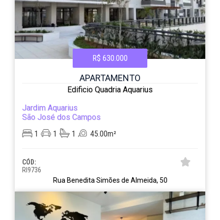
R$ 630.000
APARTAMENTO
Edificio Quadria Aquarius
Jardim Aquarius
São José dos Campos
1
1
1
45.00m²
CÓD:
RI9736
Rua Benedita Simões de Almeida, 50