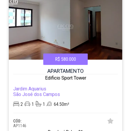
R$ 580.000
APARTAMENTO
Edificio Sport Tower
Jardim Aquarius
São José dos Campos
2
1
1
64.50m²
CÓD:
AP1146