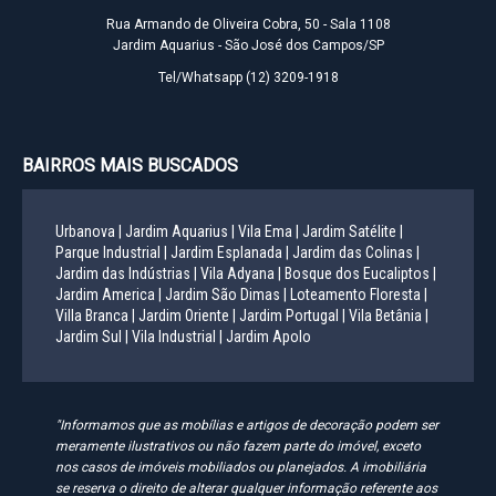
Rua Armando de Oliveira Cobra, 50 - Sala 1108
Jardim Aquarius - São José dos Campos/SP
Tel/Whatsapp
(12) 3209-1918
BAIRROS MAIS BUSCADOS
Urbanova |
Jardim Aquarius |
Vila Ema |
Jardim Satélite |
Parque Industrial |
Jardim Esplanada |
Jardim das Colinas |
Jardim das Indústrias |
Vila Adyana |
Bosque dos Eucaliptos |
Jardim America |
Jardim São Dimas |
Loteamento Floresta |
Villa Branca |
Jardim Oriente |
Jardim Portugal |
Vila Betânia |
Jardim Sul |
Vila Industrial |
Jardim Apolo
"Informamos que as mobílias e artigos de decoração podem ser
meramente ilustrativos ou não fazem parte do imóvel, exceto
nos casos de imóveis mobiliados ou planejados. A imobiliária
se reserva o direito de alterar qualquer informação referente aos