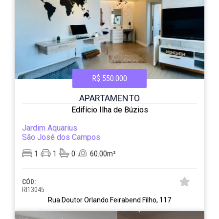
R$ 550.000
APARTAMENTO
Edifício Ilha de Búzios
Jardim Aquarius
São José dos Campos
1
1
0
60.00m²
CÓD:
RI13045
Rua Doutor Orlando Feirabend Filho, 117