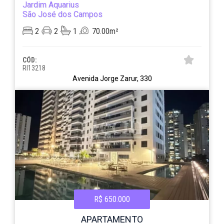
Jardim Aquarius
São José dos Campos
2
2
1
70.00m²
CÓD:
RI13218
Avenida Jorge Zarur, 330
R$ 650.000
APARTAMENTO