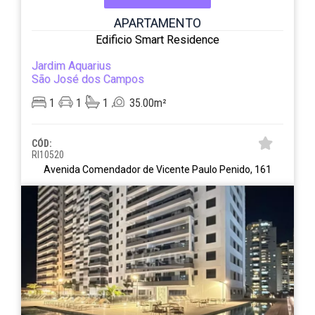
APARTAMENTO
Edificio Smart Residence
Jardim Aquarius
São José dos Campos
1
1
1
35.00m²
CÓD:
RI10520
Avenida Comendador de Vicente Paulo Penido, 161