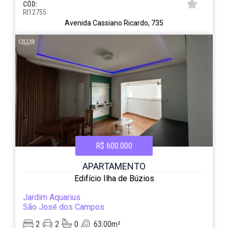
CÓD:
RI12755
Avenida Cassiano Ricardo, 735
R$ 600.000
APARTAMENTO
Edifício Ilha de Búzios
Jardim Aquarius
São José dos Campos
2
2
0
63.00m²