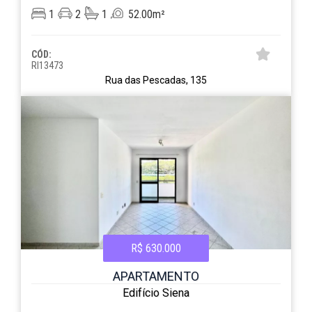
1
2
1
52.00m²
CÓD:
RI13473
Rua das Pescadas, 135
R$ 630.000
APARTAMENTO
Edifício Siena