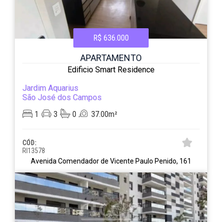
R$ 636.000
APARTAMENTO
Edificio Smart Residence
Jardim Aquarius
São José dos Campos
1
3
0
37.00m²
CÓD:
RI13578
Avenida Comendador de Vicente Paulo Penido, 161