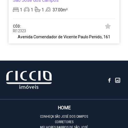
São José dos Campos
1
1
1
37.00m²
CÓD:
RI12323
Avenida Comendador de Vicente Paulo Penido, 161
HOME
CONHEÇA SÃO JOSÉ DOS CAMPOS
CORRETORES
MELHORES BAIRROS DE SÃO JOSÉ