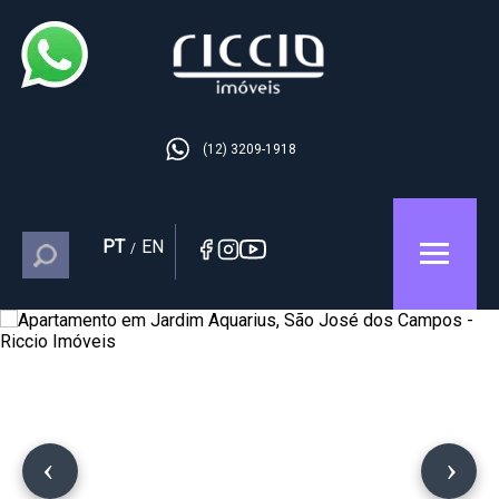
(12) 3209-1918
PT
EN
/