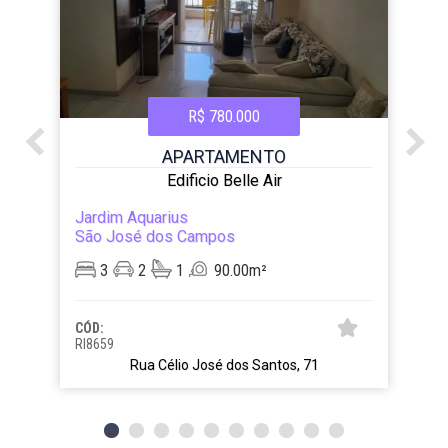
R$ 780.000
APARTAMENTO
Edificio Belle Air
Jardim Aquarius
São José dos Campos
3
2
1
90.00m²
CÓD:
RI8659
Rua Célio José dos Santos, 71