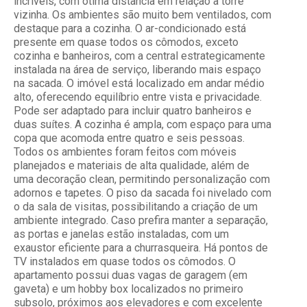
incríveis, com ótima distância em relação à torre
vizinha. Os ambientes são muito bem ventilados, com
destaque para a cozinha. O ar-condicionado está
presente em quase todos os cômodos, exceto
cozinha e banheiros, com a central estrategicamente
instalada na área de serviço, liberando mais espaço
na sacada. O imóvel está localizado em andar médio
alto, oferecendo equilíbrio entre vista e privacidade.
Pode ser adaptado para incluir quatro banheiros e
duas suítes. A cozinha é ampla, com espaço para uma
copa que acomoda entre quatro e seis pessoas.
Todos os ambientes foram feitos com móveis
planejados e materiais de alta qualidade, além de
uma decoração clean, permitindo personalização com
adornos e tapetes. O piso da sacada foi nivelado com
o da sala de visitas, possibilitando a criação de um
ambiente integrado. Caso prefira manter a separação,
as portas e janelas estão instaladas, com um
exaustor eficiente para a churrasqueira. Há pontos de
TV instalados em quase todos os cômodos. O
apartamento possui duas vagas de garagem (em
gaveta) e um hobby box localizados no primeiro
subsolo, próximos aos elevadores e com excelente