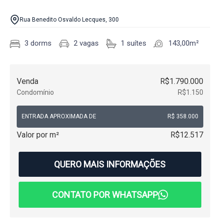
Rua Benedito Osvaldo Lecques, 300
3 dorms
2 vagas
1 suítes
143,00m²
Venda
R$1.790.000
Condomínio
R$1.150
ENTRADA APROXIMADA DE
R$ 358.000
Valor por m²
R$12.517
QUERO MAIS INFORMAÇÕES
CONTATO POR WHATSAPP