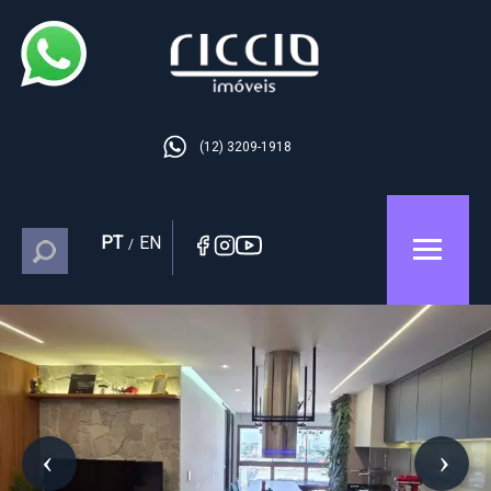
(12) 3209-1918
PT
EN
/