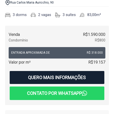
Rua Carlos Maria Auricchio, 90
3 dorms
2 vagas
3 suítes
83,00m²
Venda
R$1.590.000
Condomínio
R$800
ENTRADA APROXIMADA DE
R$ 318.000
Valor por m²
R$19.157
QUERO MAIS INFORMAÇÕES
CONTATO POR WHATSAPP