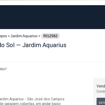
mpos
Jardim Aquarius
RI12582
do Sol — Jardim Aquarius
00m²
Vend
Cond
 Jardim Aquarius - São José dos Campos
ENT
 de garagem cobertas, em andar baixo