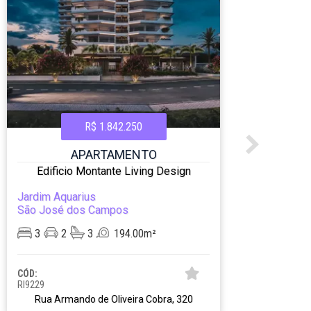
R$ 1.842.250
APARTAMENTO
Edificio Montante Living Design
E
Jardim Aquarius
Jard
São José dos Campos
São 
3
2
3
194.00m²
3
CÓD:
CÓD:
RI9229
RI923
Rua Armando de Oliveira Cobra, 320
R