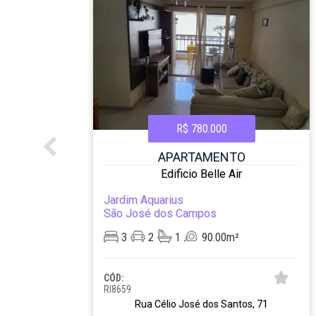
R$ 780.000
APARTAMENTO
gn
Edificio Belle Air
Jardim Aquarius
São José dos Campos
3
2
1
90.00m²
CÓD:
RI8659
20
Rua Célio José dos Santos, 71