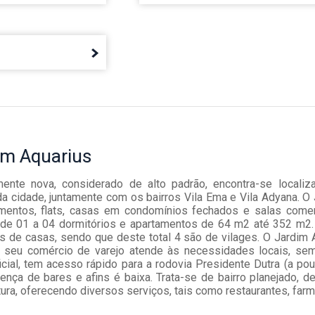
im Aquarius
amente nova, considerado de alto padrão, encontra-se loca
da cidade, juntamente com os bairros Vila Ema e Vila Adyana. O
mentos, flats, casas em condomínios fechados e salas come
 de 01 a 04 dormitórios e apartamentos de 64 m2 até 352 m2. 
 de casas, sendo que deste total 4 são de vilages. O Jardim A
 seu comércio de varejo atende às necessidades locais, sem,
ial, tem acesso rápido para a rodovia Presidente Dutra (a pou
nça de bares e afins é baixa. Trata-se de bairro planejado, d
utura, oferecendo diversos serviços, tais como restaurantes, far