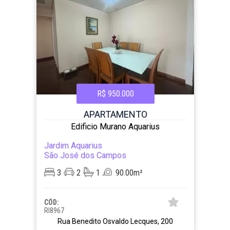
R$ 950.000
APARTAMENTO
Edificio Murano Aquarius
Jardim Aquarius
São José dos Campos
3
2
1
90.00m²
CÓD:
RI8967
Rua Benedito Osvaldo Lecques, 200