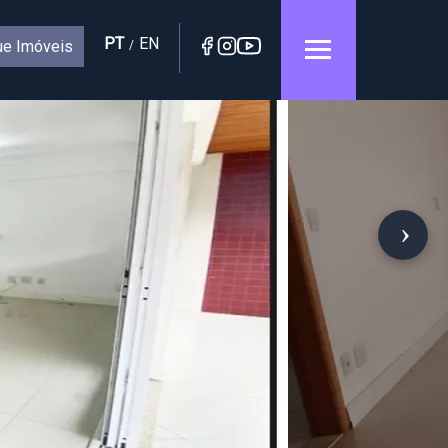
PT
EN
e Imóveis
/