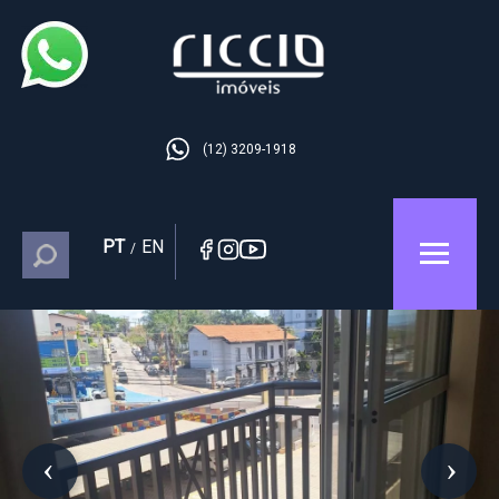
(12) 3209-1918
PT
EN
/