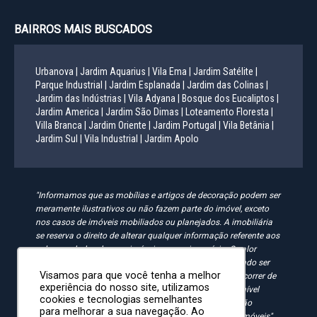
BAIRROS MAIS BUSCADOS
Urbanova |
Jardim Aquarius |
Vila Ema |
Jardim Satélite |
Parque Industrial |
Jardim Esplanada |
Jardim das Colinas |
Jardim das Indústrias |
Vila Adyana |
Bosque dos Eucaliptos |
Jardim America |
Jardim São Dimas |
Loteamento Floresta |
Villa Branca |
Jardim Oriente |
Jardim Portugal |
Vila Betânia |
Jardim Sul |
Vila Industrial |
Jardim Apolo
"Informamos que as mobílias e artigos de decoração podem ser
meramente ilustrativos ou não fazem parte do imóvel, exceto
nos casos de imóveis mobiliados ou planejados. A imobiliária
se reserva o direito de alterar qualquer informação referente aos
valores e dados de seus imóveis sem aviso prévio. O valor
anunciado do condomínio e IPTU é aproximado, podendo ser
Visamos para que você tenha a melhor
maior, menor ou mesmo passível de alteração. Pode ocorrer de
experiência do nosso site, utilizamos
algum imóvel anunciado no site não estar mais disponível
cookies e tecnologias semelhantes
devido à rotatividade. As solicitações feitas pelo site não
para melhorar a sua navegação. Ao
implicam em reserva, compra ou venda de quaisquer imóveis".