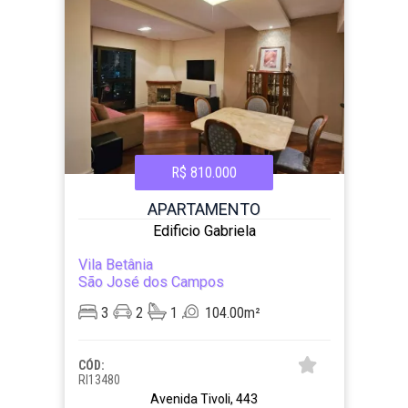
R$ 810.000
APARTAMENTO
Edificio Gabriela
Vila Betânia
São José dos Campos
3
2
1
104.00m²
CÓD:
RI13480
Avenida Tivoli, 443