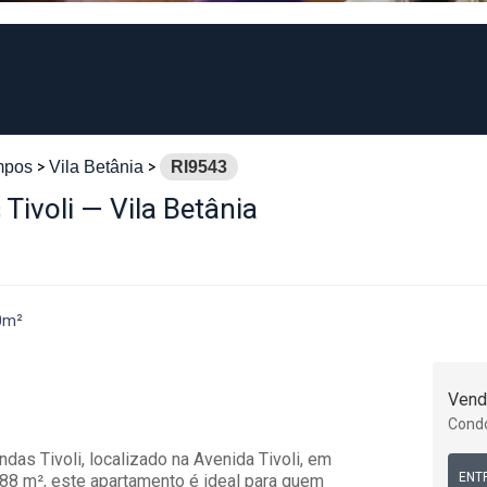
mpos
Vila Betânia
RI9543
Tivoli — Vila Betânia
0m²
Vend
Cond
das Tivoli, localizado na Avenida Tivoli, em
ENT
88 m², este apartamento é ideal para quem