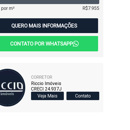
 por m²
R$7.955
QUERO MAIS INFORMAÇÕES
CONTATO POR WHATSAPP
CORRETOR
Riccio Imóveis
CRECI 24.937J
Veja Mais
Contato