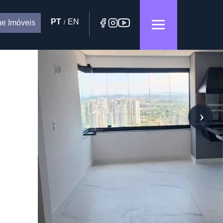
PT
EN
e Imóveis
/