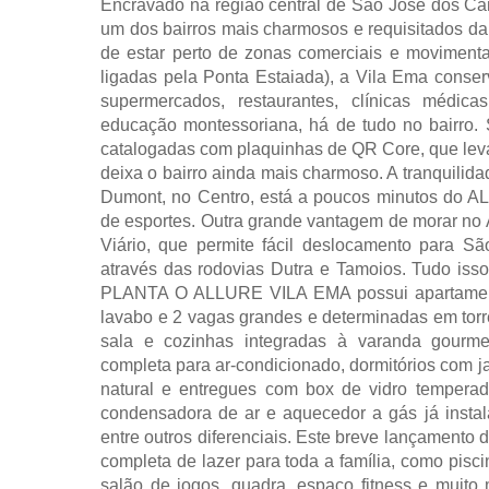
Encravado na região central de São José dos C
um dos bairros mais charmosos e requisitados da
de estar perto de zonas comerciais e moviment
ligadas pela Ponta Estaiada), a Vila Ema conser
supermercados, restaurantes, clínicas médicas
educação montessoriana, há de tudo no bairro. 
catalogadas com plaquinhas de QR Core, que leva
deixa o bairro ainda mais charmoso. A tranquilid
Dumont, no Centro, está a poucos minutos do AL
de esportes. Outra grande vantagem de morar n
Viário, que permite fácil deslocamento para São
através das rodovias Dutra e Tamoios. Tudo isso
PLANTA O ALLURE VILA EMA possui apartament
lavabo e 2 vagas grandes e determinadas em tor
sala e cozinhas integradas à varanda gourmet,
completa para ar-condicionado, dormitórios com j
natural e entregues com box de vidro temperad
condensadora de ar e aquecedor a gás já instala
entre outros diferenciais. Este breve lançamento
completa de lazer para toda a família, como piscin
salão de jogos, quadra, espaço fitness e muit