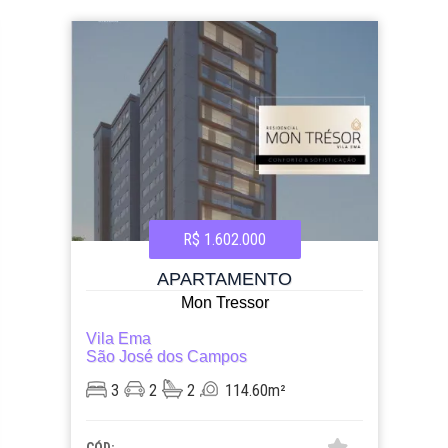
R$ 1.602.000
APARTAMENTO
Mon Tressor
Vila Ema
São José dos Campos
3
2
2
114.60m²