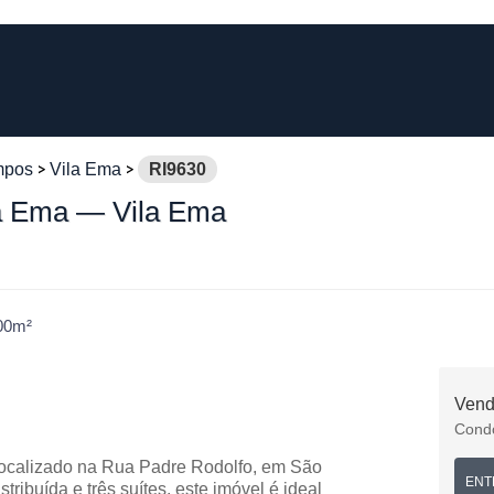
mpos
Vila Ema
RI9630
ila Ema — Vila Ema
00m²
Ven
Cond
l localizado na Rua Padre Rodolfo, em São
ENT
ibuída e três suítes, este imóvel é ideal