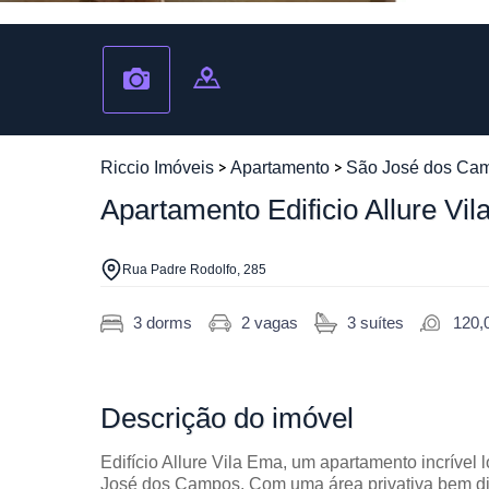
Riccio Imóveis
Apartamento
São José dos Ca
Apartamento Edificio Allure V
Rua Padre Rodolfo, 285
3 dorms
2 vagas
3 suítes
120,
Descrição
do imóvel
Edifício Allure Vila Ema, um apartamento incríve
José dos Campos. Com uma área privativa bem distr