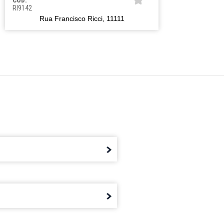
CÓD:
CÓD:
RI9142
RI914
Rua Francisco Ricci, 11111