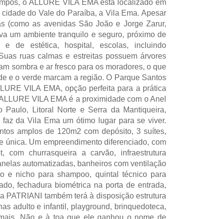
ampos, o ALLURE VILA EMA está localizado em
 cidade do Vale do Paraíba, a Vila Ema. Apesar
as (como as avenidas São João e Jorge Zarur,
va um ambiente tranquilo e seguro, próximo de
 e de estética, hospital, escolas, incluindo
Suas ruas calmas e estreitas possuem árvores
m sombra e ar fresco para os moradores, o que
ade e o verde marcam a região. O Parque Santos
LURE VILA EMA, opção perfeita para a prática
o ALLURE VILA EMA é a proximidade com o Anel
 Paulo, Litoral Norte e Serra da Mantiqueira,
 faz da Vila Ema um ótimo lugar para se viver.
os amplos de 120m2 com depósito, 3 suítes,
re única. Um empreendimento diferenciado, com
 com churrasqueira a carvão, infraestrutura
anelas automatizadas, banheiros com ventilação
o e nicho para shampoo, quintal técnico para
do, fechadura biométrica na porta de entrada,
 da PATRIANI também terá à disposição estrutura
as adulto e infantil, playground, brinquedoteca,
o mais. Não e à toa que ele ganhou o nome de