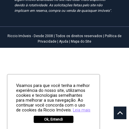
devido à rotatividade. As solicitações feitas pelo site não
implicam em reserva, compra ou venda de quaisquer imóveis".
Riccio Imóveis - Desde 2008 | Todos os direitos reservados |
Política de
Privacidade
|
Ajuda
|
Mapa do Site
Visamos para que você tenha a melhor
experiência do nosso site, utilizamos
cookies e tecnologias semelhantes
para melhorar a sua navegação. Ao
continuar você concorda com o uso
de cookies da Riccio Imóveis.
Leia mais
Ok, Entendi