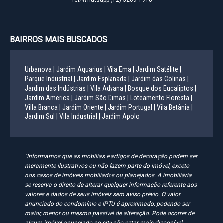
Tel/Whatsapp
(12) 3209-1918
BAIRROS MAIS BUSCADOS
Urbanova |
Jardim Aquarius |
Vila Ema |
Jardim Satélite |
Parque Industrial |
Jardim Esplanada |
Jardim das Colinas |
Jardim das Indústrias |
Vila Adyana |
Bosque dos Eucaliptos |
Jardim America |
Jardim São Dimas |
Loteamento Floresta |
Villa Branca |
Jardim Oriente |
Jardim Portugal |
Vila Betânia |
Jardim Sul |
Vila Industrial |
Jardim Apolo
"Informamos que as mobílias e artigos de decoração podem ser
meramente ilustrativos ou não fazem parte do imóvel, exceto
nos casos de imóveis mobiliados ou planejados. A imobiliária
se reserva o direito de alterar qualquer informação referente aos
valores e dados de seus imóveis sem aviso prévio. O valor
anunciado do condomínio e IPTU é aproximado, podendo ser
maior, menor ou mesmo passível de alteração. Pode ocorrer de
algum imóvel anunciado no site não estar mais disponível