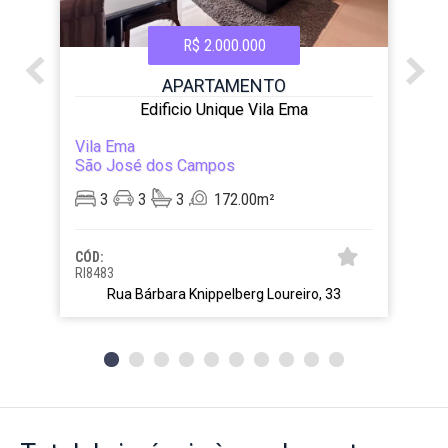
R$ 2.000.000
APARTAMENTO
Edificio Unique Vila Ema
Vila Ema
São José dos Campos
3
3
3
172.00m²
CÓD:
RI8483
Rua Bárbara Knippelberg Loureiro, 33