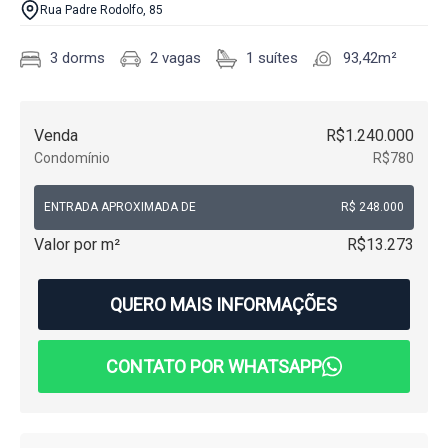
Rua Padre Rodolfo, 85
3 dorms
2 vagas
1 suítes
93,42m²
Venda
R$1.240.000
Condomínio
R$780
ENTRADA APROXIMADA DE
R$ 248.000
Valor por m²
R$13.273
QUERO MAIS INFORMAÇÕES
CONTATO POR WHATSAPP