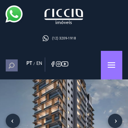
(12) 3209-1918
PT
EN
/