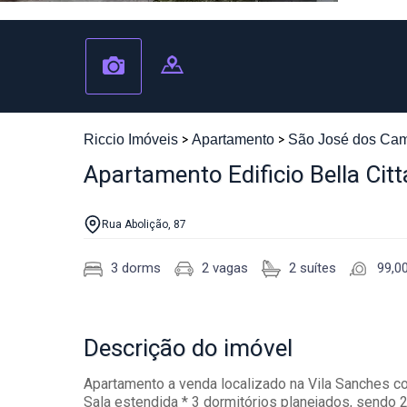
Riccio Imóveis
Apartamento
São José dos Ca
Apartamento Edificio Bella Cit
Rua Abolição, 87
3 dorms
2 vagas
2 suítes
99,0
Descrição
do imóvel
Apartamento a venda localizado na Vila Sanches co
Sala estendida * 3 dormitórios planejados, sendo 2