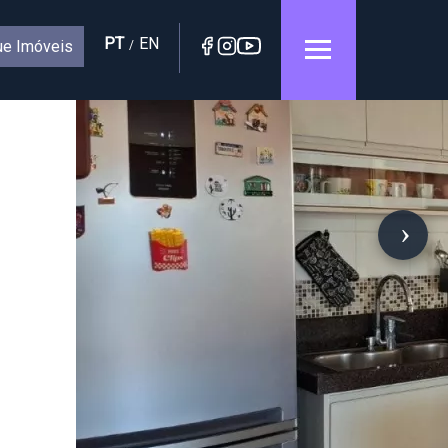
PT
EN
e Imóveis
/