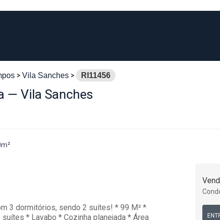
mpos
Vila Sanches
RI11456
ta — Vila Sanches
0m²
Vend
Cond
m 3 dormitórios, sendo 2 suítes! * 99 M² *
ENT
 suítes * Lavabo * Cozinha planejada * Área