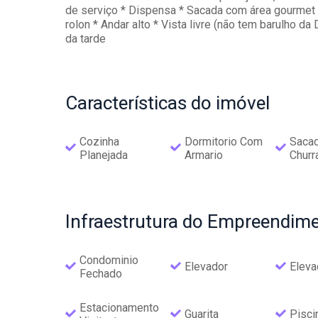
de serviço * Dispensa * Sacada com área gourmet *
rolon * Andar alto * Vista livre (não tem barulho d
da tarde
Características
do imóvel
Cozinha
Dormitorio Com
Saca
Planejada
Armario
Churr
Infraestrutura
do Empreendime
Condominio
Elevador
Eleva
Fechado
Estacionamento
Guarita
Pisci