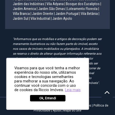
Jardim das Indústrias |
Vila Adyana |
Bosque dos Eucaliptos |
Jardim America |
Jardim São Dimas |
Loteamento Floresta |
Villa Branca |
Jardim Oriente |
Jardim Portugal |
Vila Betânia |
Jardim Sul |
Vila Industrial |
Jardim Apolo
"Informamos que as mobílias e artigos de decoração podem ser
meramente ilustrativos ou não fazem parte do imóvel, exceto
nos casos de imóveis mobiliados ou planejados. A imobiliária
se reserva o direito de alterar qualquer informação referente aos
valores e dados de seus imóveis sem aviso prévio. O valor
anunciado do condomínio e IPTU é aproximado, podendo ser
Visamos para que você tenha a melhor
maior, menor ou mesmo passível de alteração. Pode ocorrer de
experiência do nosso site, utilizamos
algum imóvel anunciado no site não estar mais disponível
cookies e tecnologias semelhantes
devido à rotatividade. As solicitações feitas pelo site não
para melhorar a sua navegação. Ao
implicam em reserva, compra ou venda de quaisquer imóveis".
continuar você concorda com o uso
de cookies da Riccio Imóveis.
Leia mais
Ok, Entendi
Riccio Imóveis - Desde 2008 | Todos os direitos reservados |
Política de
Privacidade
|
Ajuda
|
Mapa do Site