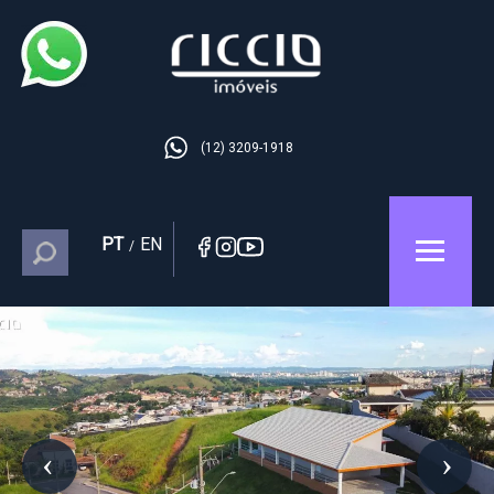
(12) 3209-1918
PT
EN
/