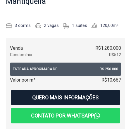
Mantiqueira
3 dorms
2 vagas
1 suítes
120,00m²
Venda
R$1.280.000
Condomínio
R$512
ENTRADA APROXIMADA DE
R$ 256.000
Valor por m²
R$10.667
QUERO MAIS INFORMAÇÕES
CONTATO POR WHATSAPP