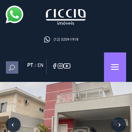
(12) 3209-1918
PT
EN
/