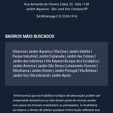
Rua Armando de Oliveira Cobra, 50 - Sala 1108
Jardim Aquarius - São José dos Campos/SP
Tel/Whatsapp
(12) 3209-1918
BAIRROS MAIS BUSCADOS
Urbanova |
Jardim Aquarius |
Vila Ema |
Jardim Satélite |
Parque Industrial |
Jardim Esplanada |
Jardim das Colinas |
Jardim das Indústrias |
Vila Adyana |
Bosque dos Eucaliptos |
Jardim America |
Jardim São Dimas |
Loteamento Floresta |
Villa Branca |
Jardim Oriente |
Jardim Portugal |
Vila Betânia |
Jardim Sul |
Vila Industrial |
Jardim Apolo
"Informamos que as mobílias e artigos de decoração podem ser
meramente ilustrativos ou não fazem parte do imóvel, exceto
nos casos de imóveis mobiliados ou planejados. A imobiliária
se reserva o direito de alterar qualquer informação referente aos