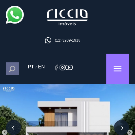
(12) 3209-1918
PT
EN
/