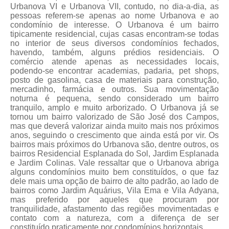
Urbanova VI e Urbanova VII, contudo, no dia-a-dia, as
pessoas referem-se apenas ao nome Urbanova e ao
condomínio de interesse. O Urbanova é um bairro
tipicamente residencial, cujas casas encontram-se todas
no interior de seus diversos condomínios fechados,
havendo, também, alguns prédios residenciais. O
comércio atende apenas as necessidades locais,
podendo-se encontrar academias, padaria, pet shops,
posto de gasolina, casa de materiais para construção,
mercadinho, farmácia e outros. Sua movimentação
noturna é pequena, sendo considerado um bairro
tranquilo, amplo e muito arborizado. O Urbanova já se
tornou um bairro valorizado de São José dos Campos,
mas que deverá valorizar ainda muito mais nos próximos
anos, seguindo o crescimento que ainda está por vir. Os
bairros mais próximos do Urbanova são, dentre outros, os
bairros Residencial Esplanada do Sol, Jardim Esplanada
e Jardim Colinas. Vale ressaltar que o Urbanova abriga
alguns condomínios muito bem constituídos, o que faz
dele mais uma opção de bairro de alto padrão, ao lado de
bairros como Jardim Aquárius, Vila Ema e Vila Adyana,
mas preferido por aqueles que procuram por
tranquilidade, afastamento das regiões movimentadas e
contato com a natureza, com a diferença de ser
constituído praticamente por condomínios horizontais.