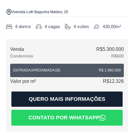
Avenida Loth Bagunha Maldos, 20
4 dorms
4 vagas
4 suítes
430,00m²
Venda
R$5.300.000
Condomínio
R$600
ENTRADA APROXIMADA DE
R$ 1.060.000
Valor por m²
R$12.326
QUERO MAIS INFORMAÇÕES
CONTATO POR WHATSAPP