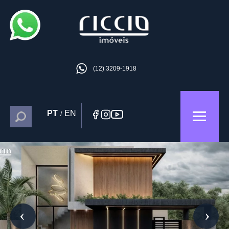
(12) 3209-1918
PT
EN
/