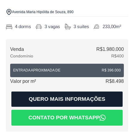
Avenida Maria Hipólita de Souza, 890
4 dorms
3 vagas
3 suítes
233,00m²
Venda
R$1.980.000
Condomínio
R$400
ENTRADA APROXIMADA DE
R$ 396.000
Valor por m²
R$8.498
QUERO MAIS INFORMAÇÕES
CONTATO POR WHATSAPP