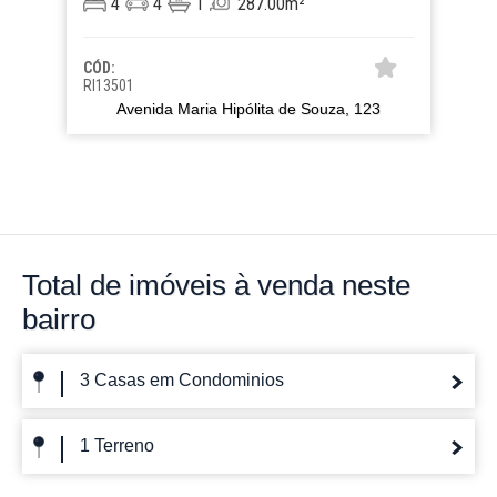
4
4
1
287.00m²
CÓD:
RI13501
Avenida Maria Hipólita de Souza, 123
Total de imóveis
à venda neste
bairro
3 Casas em Condominios
1 Terreno