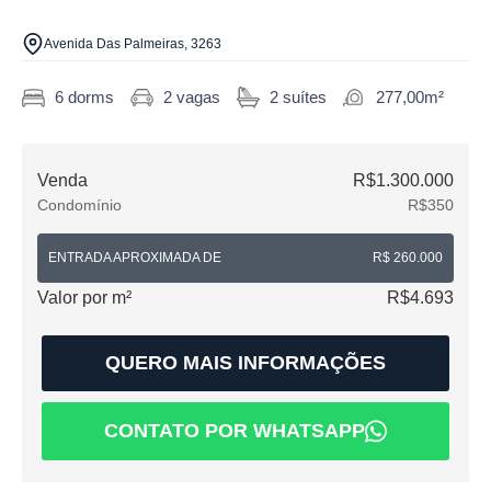
Avenida Das Palmeiras, 3263
6 dorms
2 vagas
2 suítes
277,00m²
Venda
R$1.300.000
Condomínio
R$350
ENTRADA APROXIMADA DE
R$ 260.000
Valor por m²
R$4.693
QUERO MAIS INFORMAÇÕES
CONTATO POR WHATSAPP