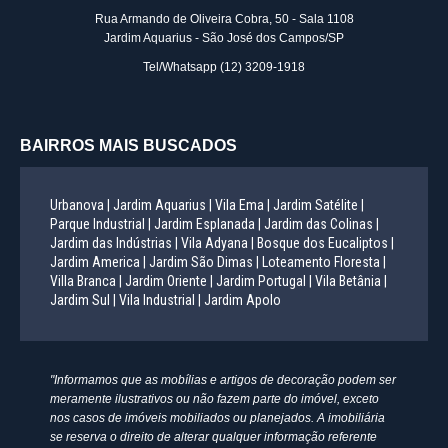
Rua Armando de Oliveira Cobra, 50 - Sala 1108
Jardim Aquarius - São José dos Campos/SP
Tel/Whatsapp
(12) 3209-1918
BAIRROS MAIS BUSCADOS
Urbanova |
Jardim Aquarius |
Vila Ema |
Jardim Satélite |
Parque Industrial |
Jardim Esplanada |
Jardim das Colinas |
Jardim das Indústrias |
Vila Adyana |
Bosque dos Eucaliptos |
Jardim America |
Jardim São Dimas |
Loteamento Floresta |
Villa Branca |
Jardim Oriente |
Jardim Portugal |
Vila Betânia |
Jardim Sul |
Vila Industrial |
Jardim Apolo
"Informamos que as mobílias e artigos de decoração podem ser
meramente ilustrativos ou não fazem parte do imóvel, exceto
nos casos de imóveis mobiliados ou planejados. A imobiliária
se reserva o direito de alterar qualquer informação referente