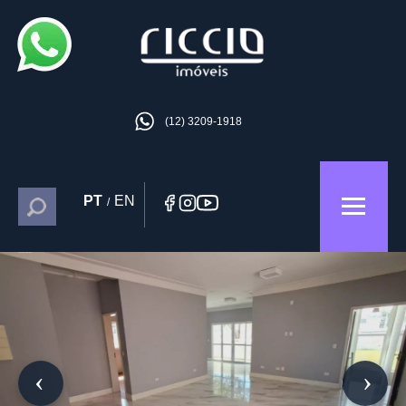
(12) 3209-1918
PT
EN
/