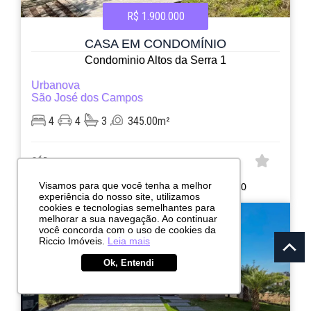
R$ 1.900.000
CASA EM CONDOMÍNIO
Condominio Altos da Serra 1
Urbanova
São José dos Campos
4
4
3
345.00m²
CÓD:
RI6094
Visamos para que você tenha a melhor
Rua Rui Sérgio Rodrigues de Moura, 210
experiência do nosso site, utilizamos
cookies e tecnologias semelhantes para
ESTUDA PERMUTA
melhorar a sua navegação. Ao continuar
você concorda com o uso de cookies da
Riccio Imóveis.
Leia mais
Ok, Entendi