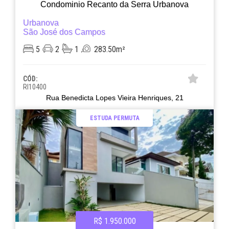
Condominio Recanto da Serra Urbanova
Urbanova
São José dos Campos
5
2
1
283.50m²
CÓD:
RI10400
Rua Benedicta Lopes Vieira Henriques, 21
ESTUDA PERMUTA
R$ 1.950.000