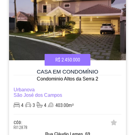
R$ 2.450.000
CASA EM CONDOMÍNIO
Condominio Altos da Serra 2
Urbanova
São José dos Campos
4
3
4
403.00m²
CÓD:
RI12878
Rua Cláudio Lemes, 69