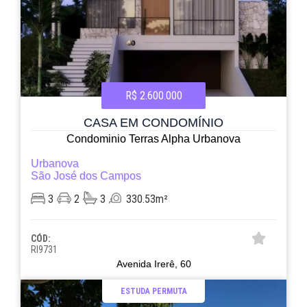
R$ 2.600.000
CASA EM CONDOMÍNIO
Condominio Terras Alpha Urbanova
Urbanova
São José dos Campos
3
2
3
330.53m²
CÓD:
RI9731
Avenida Irerê, 60
ESTUDA PERMUTA