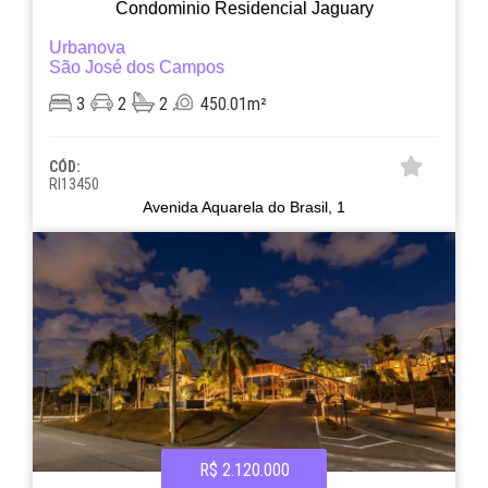
Condominio Residencial Jaguary
Urbanova
São José dos Campos
3
2
2
450.01m²
CÓD:
RI13450
Avenida Aquarela do Brasil, 1
R$ 2.120.000