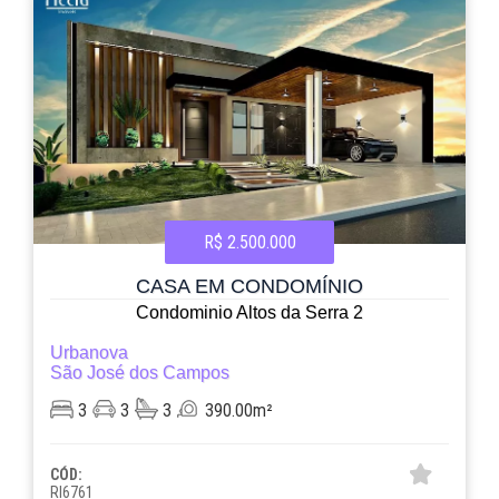
R$ 2.500.000
CASA EM CONDOMÍNIO
Condominio Altos da Serra 2
Urbanova
São José dos Campos
3
3
3
390.00m²
CÓD:
RI6761