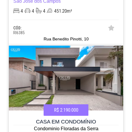
São José dos Campos
4
4
4
451.20m²
CÓD:
RI6385
Rua Benedito Pinotti, 10
R$ 2.190.000
CASA EM CONDOMÍNIO
Condominio Floradas da Serra