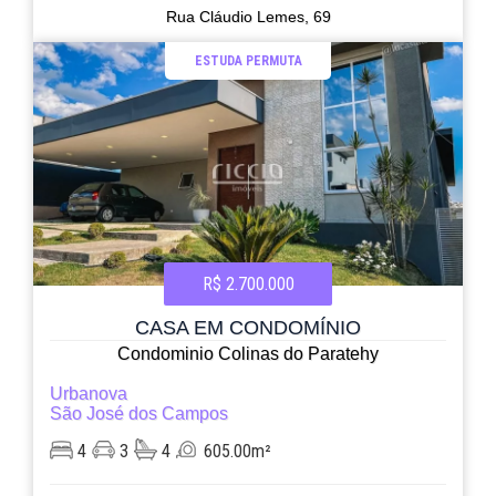
Rua Cláudio Lemes, 69
ESTUDA PERMUTA
R$ 2.700.000
CASA EM CONDOMÍNIO
Condominio Colinas do Paratehy
Urbanova
São José dos Campos
4
3
4
605.00m²