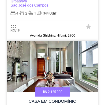
Urbanova
São José dos Campos
4
2
1
344.00m²
CÓD:
RI3719
Avenida Shishina Hifumi, 2700
R$ 2.125.000
CASA EM CONDOMÍNIO