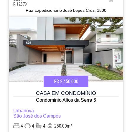
RI12579
Rua Expedicionário José Lopes Cruz, 1500
R$ 2.450.000
CASA EM CONDOMÍNIO
Condominio Altos da Serra 6
Urbanova
São José dos Campos
4
4
4
250.00m²