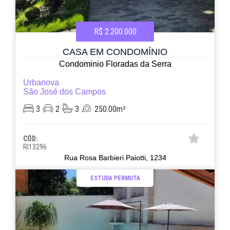
R$ 2.200.000
CASA EM CONDOMÍNIO
Condominio Floradas da Serra
Urbanova
São José dos Campos
3
2
3
250.00m²
CÓD:
RI13296
Rua Rosa Barbieri Paiotti, 1234
ESTUDA PERMUTA