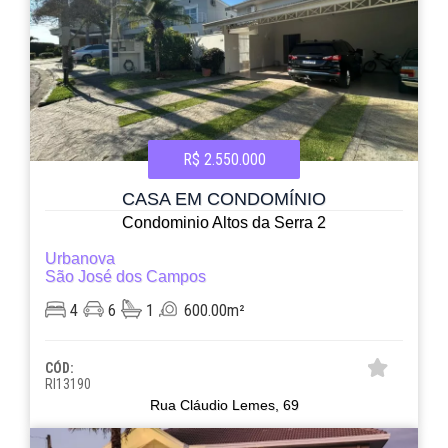
R$ 2.550.000
CASA EM CONDOMÍNIO
Condominio Altos da Serra 2
Urbanova
São José dos Campos
4
6
1
600.00m²
CÓD:
RI13190
Rua Cláudio Lemes, 69