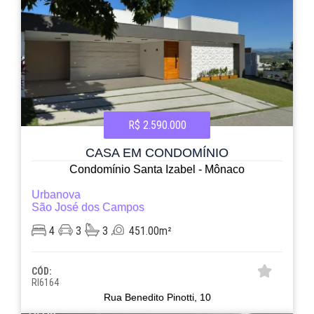
R$ 2.590.000
CASA EM CONDOMÍNIO
Condomínio Santa Izabel - Mônaco
Urbanova
São José dos Campos
4
3
3
451.00m²
CÓD:
RI6164
Rua Benedito Pinotti, 10