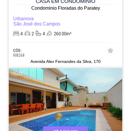
CASA EM CONDOMÍNIO
Condominio Floradas do Paratey
Urbanova
São José dos Campos
4
2
4
260.00m²
CÓD:
RI8268
Avenida Alex Fernandes da Silva, 170