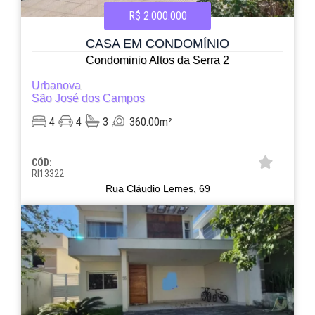
R$ 2.000.000
CASA EM CONDOMÍNIO
Condominio Altos da Serra 2
Urbanova
São José dos Campos
4
4
3
360.00m²
CÓD:
RI13322
Rua Cláudio Lemes, 69