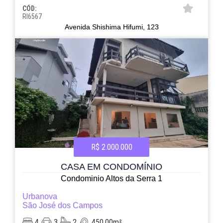
CÓD:
RI6567
Avenida Shishima Hifumi, 123
R$ 2.000.000
CASA EM CONDOMÍNIO
Condominio Altos da Serra 1
Urbanova
São José dos Campos
4
3
2
450.00m²