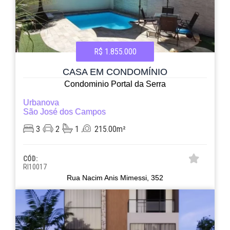
R$ 1.855.000
CASA EM CONDOMÍNIO
Condominio Portal da Serra
Urbanova
São José dos Campos
3
2
1
215.00m²
CÓD:
RI10017
Rua Nacim Anis Mimessi, 352