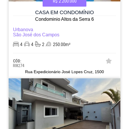
R$ 2.200.000
CASA EM CONDOMÍNIO
Condominio Altos da Serra 6
Urbanova
São José dos Campos
4
4
2
250.00m²
CÓD:
RI8274
Rua Expedicionário José Lopes Cruz, 1500