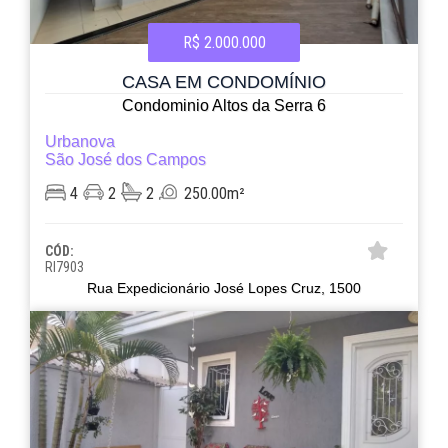
R$ 2.000.000
CASA EM CONDOMÍNIO
Condominio Altos da Serra 6
Urbanova
São José dos Campos
4
2
2
250.00m²
CÓD:
RI7903
Rua Expedicionário José Lopes Cruz, 1500