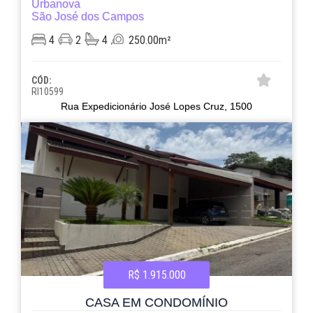
Urbanova
São José dos Campos
4
2
4
250.00m²
CÓD:
RI10599
Rua Expedicionário José Lopes Cruz, 1500
R$ 1.915.000
CASA EM CONDOMÍNIO