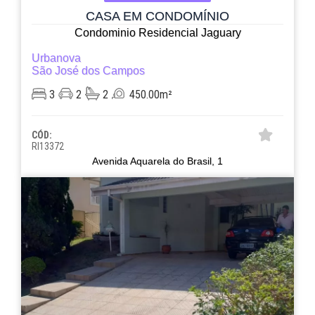
CASA EM CONDOMÍNIO
Condominio Residencial Jaguary
Urbanova
São José dos Campos
3
2
2
450.00m²
CÓD:
RI13372
Avenida Aquarela do Brasil, 1