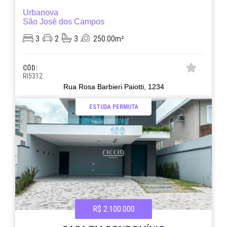
Urbanova
São José dos Campos
3
2
3
250.00m²
CÓD:
RI5312
Rua Rosa Barbieri Paiotti, 1234
ESTUDA PERMUTA
R$ 2.100.000