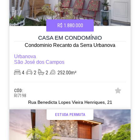
R$ 1.880.000
CASA EM CONDOMÍNIO
Condominio Recanto da Serra Urbanova
Urbanova
São José dos Campos
4
2
2
252.00m²
CÓD:
RI7198
Rua Benedicta Lopes Vieira Henriques, 21
ESTUDA PERMUTA