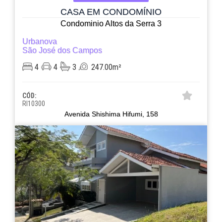
CASA EM CONDOMÍNIO
Condominio Altos da Serra 3
Urbanova
São José dos Campos
4
4
3
247.00m²
CÓD:
RI10300
Avenida Shishima Hifumi, 158