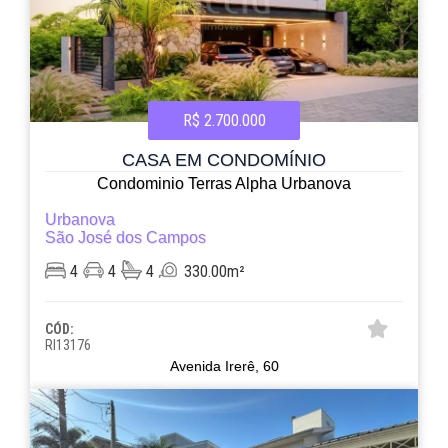
R$ 2.700.000
CASA EM CONDOMÍNIO
Condominio Terras Alpha Urbanova
Urbanova
São José dos Campos
4
4
4
330.00m²
CÓD:
RI13176
Avenida Irerê, 60