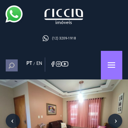
(12) 3209-1918
PT
EN
/