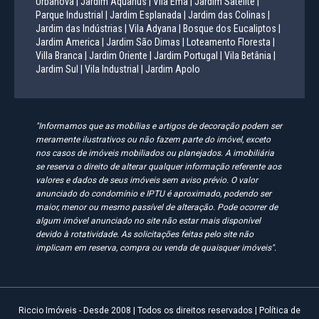
Urbanova |
Jardim Aquarius |
Vila Ema |
Jardim Satélite |
Parque Industrial |
Jardim Esplanada |
Jardim das Colinas |
Jardim das Indústrias |
Vila Adyana |
Bosque dos Eucaliptos |
Jardim America |
Jardim São Dimas |
Loteamento Floresta |
Villa Branca |
Jardim Oriente |
Jardim Portugal |
Vila Betânia |
Jardim Sul |
Vila Industrial |
Jardim Apolo
"Informamos que as mobílias e artigos de decoração podem ser
meramente ilustrativos ou não fazem parte do imóvel, exceto
nos casos de imóveis mobiliados ou planejados. A imobiliária
se reserva o direito de alterar qualquer informação referente aos
valores e dados de seus imóveis sem aviso prévio. O valor
anunciado do condomínio e IPTU é aproximado, podendo ser
maior, menor ou mesmo passível de alteração. Pode ocorrer de
algum imóvel anunciado no site não estar mais disponível
devido à rotatividade. As solicitações feitas pelo site não
implicam em reserva, compra ou venda de quaisquer imóveis".
Riccio Imóveis - Desde 2008 | Todos os direitos reservados |
Política de