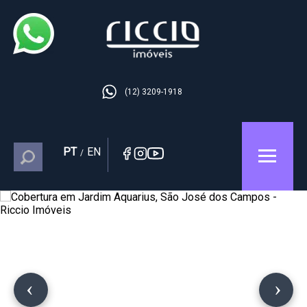
(12) 3209-1918
PT
EN
/