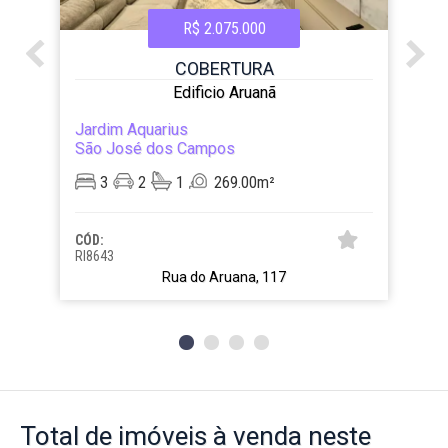
R$ 2.075.000
COBERTURA
Edificio Aruanã
Jardim Aquarius
São José dos Campos
3
2
1
269.00m²
CÓD:
RI8643
Rua do Aruana, 117
Total de imóveis
à venda neste