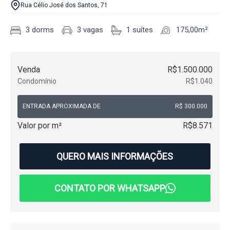
Rua Célio José dos Santos, 71
3 dorms
3 vagas
1 suítes
175,00m²
Venda
R$1.500.000
Condomínio
R$1.040
ENTRADA APROXIMADA DE
R$ 300.000
Valor por m²
R$8.571
QUERO MAIS INFORMAÇÕES
CONTATO POR WHATSAPP