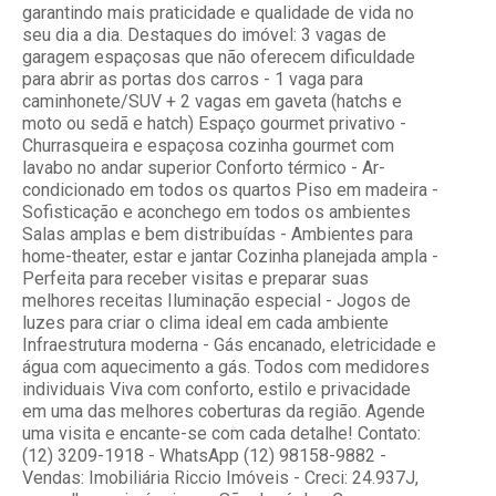
garantindo mais praticidade e qualidade de vida no
seu dia a dia. Destaques do imóvel: 3 vagas de
garagem espaçosas que não oferecem dificuldade
para abrir as portas dos carros - 1 vaga para
caminhonete/SUV + 2 vagas em gaveta (hatchs e
moto ou sedã e hatch) Espaço gourmet privativo -
Churrasqueira e espaçosa cozinha gourmet com
lavabo no andar superior Conforto térmico - Ar-
condicionado em todos os quartos Piso em madeira -
Sofisticação e aconchego em todos os ambientes
Salas amplas e bem distribuídas - Ambientes para
home-theater, estar e jantar Cozinha planejada ampla -
Perfeita para receber visitas e preparar suas
melhores receitas Iluminação especial - Jogos de
luzes para criar o clima ideal em cada ambiente
Infraestrutura moderna - Gás encanado, eletricidade e
água com aquecimento a gás. Todos com medidores
individuais Viva com conforto, estilo e privacidade
em uma das melhores coberturas da região. Agende
uma visita e encante-se com cada detalhe! Contato:
(12) 3209-1918 - WhatsApp (12) 98158-9882 -
Vendas: Imobiliária Riccio Imóveis - Creci: 24.937J,