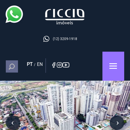
(12) 3209-1918
PT
EN
/