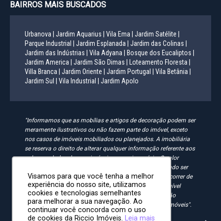
BAIRROS MAIS BUSCADOS
Urbanova |
Jardim Aquarius |
Vila Ema |
Jardim Satélite |
Parque Industrial |
Jardim Esplanada |
Jardim das Colinas |
Jardim das Indústrias |
Vila Adyana |
Bosque dos Eucaliptos |
Jardim America |
Jardim São Dimas |
Loteamento Floresta |
Villa Branca |
Jardim Oriente |
Jardim Portugal |
Vila Betânia |
Jardim Sul |
Vila Industrial |
Jardim Apolo
"Informamos que as mobílias e artigos de decoração podem ser
meramente ilustrativos ou não fazem parte do imóvel, exceto
nos casos de imóveis mobiliados ou planejados. A imobiliária
se reserva o direito de alterar qualquer informação referente aos
valores e dados de seus imóveis sem aviso prévio. O valor
anunciado do condomínio e IPTU é aproximado, podendo ser
Visamos para que você tenha a melhor
maior, menor ou mesmo passível de alteração. Pode ocorrer de
experiência do nosso site, utilizamos
algum imóvel anunciado no site não estar mais disponível
cookies e tecnologias semelhantes
devido à rotatividade. As solicitações feitas pelo site não
para melhorar a sua navegação. Ao
implicam em reserva, compra ou venda de quaisquer imóveis".
continuar você concorda com o uso
de cookies da Riccio Imóveis.
Leia mais