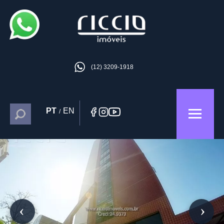
(12) 3209-1918
PT
EN
/