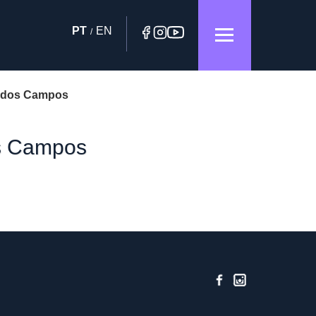
PT
EN
/
é dos Campos
os Campos