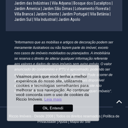
Jardim das Indústrias |
Vila Adyana |
Bosque dos Eucaliptos |
Jardim America |
Jardim São Dimas |
Loteamento Floresta |
Villa Branca |
Jardim Oriente |
Jardim Portugal |
Vila Betânia |
Jardim Sul |
Vila Industrial |
Jardim Apolo
"Informamos que as mobílias e artigos de decoração podem ser
meramente ilustrativos ou não fazem parte do imóvel, exceto
nos casos de imóveis mobiliados ou planejados. A imobiliária
se reserva o direito de alterar qualquer informação referente
aos valores e dados de seus imóveis sem aviso prévio. O valor
anunciado do condomínio e IPTU é aproximado, podendo ser
maior, menor ou mesmo passível de alteração. Pode ocorrer de
Visamos para que você tenha a melhor
algum imóvel anunciado no site não estar mais disponível
experiência do nosso site, utilizamos
cookies e tecnologias semelhantes para
devido à rotatividade. As solicitações feitas pelo site não
melhorar a sua navegação. Ao continuar
implicam em reserva, compra ou venda de quaisquer imóveis".
você concorda com o uso de cookies da
Riccio Imóveis.
Leia mais
Ok, Entendi
Riccio Imóveis - Desde 2008 | Todos os direitos reservados |
Política de
Privacidade
|
Ajuda
|
Mapa do Site