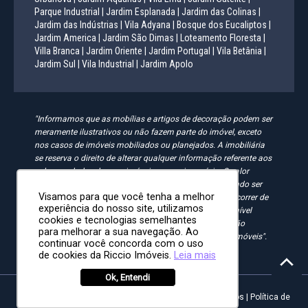
Parque Industrial |
Jardim Esplanada |
Jardim das Colinas |
Jardim das Indústrias |
Vila Adyana |
Bosque dos Eucaliptos |
Jardim America |
Jardim São Dimas |
Loteamento Floresta |
Villa Branca |
Jardim Oriente |
Jardim Portugal |
Vila Betânia |
Jardim Sul |
Vila Industrial |
Jardim Apolo
"Informamos que as mobílias e artigos de decoração podem ser
meramente ilustrativos ou não fazem parte do imóvel, exceto
nos casos de imóveis mobiliados ou planejados. A imobiliária
se reserva o direito de alterar qualquer informação referente aos
valores e dados de seus imóveis sem aviso prévio. O valor
anunciado do condomínio e IPTU é aproximado, podendo ser
Visamos para que você tenha a melhor
maior, menor ou mesmo passível de alteração. Pode ocorrer de
experiência do nosso site, utilizamos
algum imóvel anunciado no site não estar mais disponível
cookies e tecnologias semelhantes
devido à rotatividade. As solicitações feitas pelo site não
para melhorar a sua navegação. Ao
implicam em reserva, compra ou venda de quaisquer imóveis".
continuar você concorda com o uso
de cookies da Riccio Imóveis.
Leia mais
Ok, Entendi
Riccio Imóveis - Desde 2008 | Todos os direitos reservados |
Política de