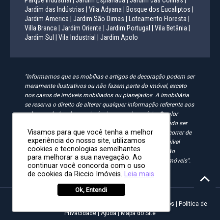
Parque Industrial |
Jardim Esplanada |
Jardim das Colinas |
Jardim das Indústrias |
Vila Adyana |
Bosque dos Eucaliptos |
Jardim America |
Jardim São Dimas |
Loteamento Floresta |
Villa Branca |
Jardim Oriente |
Jardim Portugal |
Vila Betânia |
Jardim Sul |
Vila Industrial |
Jardim Apolo
"Informamos que as mobílias e artigos de decoração podem ser
meramente ilustrativos ou não fazem parte do imóvel, exceto
nos casos de imóveis mobiliados ou planejados. A imobiliária
se reserva o direito de alterar qualquer informação referente aos
valores e dados de seus imóveis sem aviso prévio. O valor
anunciado do condomínio e IPTU é aproximado, podendo ser
Visamos para que você tenha a melhor
maior, menor ou mesmo passível de alteração. Pode ocorrer de
experiência do nosso site, utilizamos
algum imóvel anunciado no site não estar mais disponível
cookies e tecnologias semelhantes
devido à rotatividade. As solicitações feitas pelo site não
para melhorar a sua navegação. Ao
implicam em reserva, compra ou venda de quaisquer imóveis".
continuar você concorda com o uso
de cookies da Riccio Imóveis.
Leia mais
Ok, Entendi
Riccio Imóveis - Desde 2008 | Todos os direitos reservados |
Política de
Privacidade
|
Ajuda
|
Mapa do Site