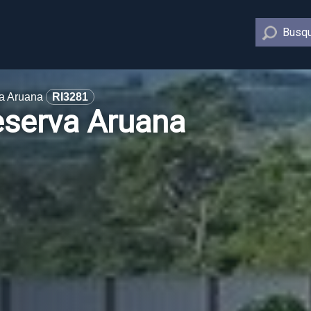
Busqu
a Aruana
RI3281
serva Aruana