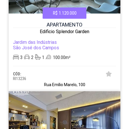
R$ 1.120.000
APARTAMENTO
Edificio Splendor Garden
Jardim das Indústrias
São José dos Campos
3
2
1
100.00m²
CÓD:
RI13236
Rua Emílio Marelo, 100