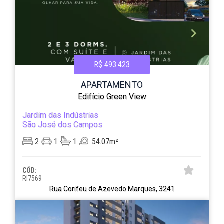
R$ 493.423
APARTAMENTO
Edifício Green View
Jardim das Indústrias
São José dos Campos
2
1
1
54.07m²
CÓD:
RI7569
Rua Corifeu de Azevedo Marques, 3241