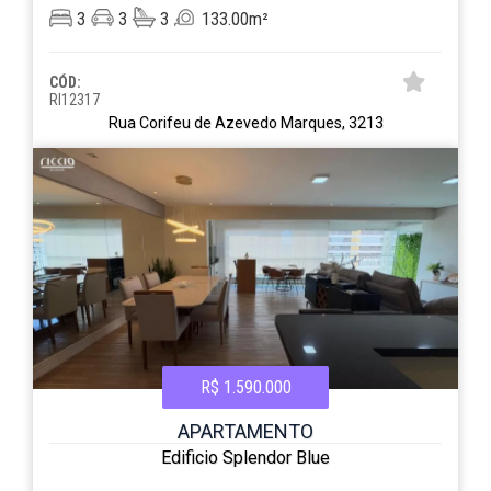
3
3
3
133.00m²
CÓD:
RI12317
Rua Corifeu de Azevedo Marques, 3213
R$ 1.590.000
APARTAMENTO
Edificio Splendor Blue