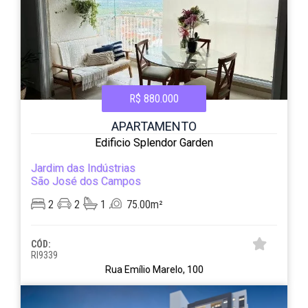
R$ 880.000
APARTAMENTO
Edificio Splendor Garden
Jardim das Indústrias
São José dos Campos
2
2
1
75.00m²
CÓD:
RI9339
Rua Emílio Marelo, 100