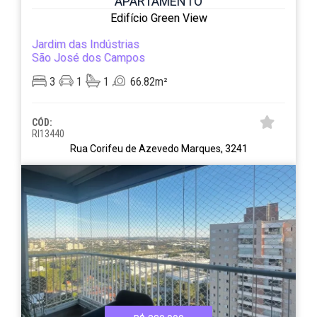
APARTAMENTO
Edifício Green View
Jardim das Indústrias
São José dos Campos
3
1
1
66.82m²
CÓD:
RI13440
Rua Corifeu de Azevedo Marques, 3241