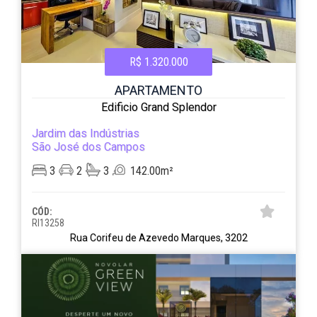
R$ 1.320.000
APARTAMENTO
Edificio Grand Splendor
Jardim das Indústrias
São José dos Campos
3
2
3
142.00m²
CÓD:
RI13258
Rua Corifeu de Azevedo Marques, 3202