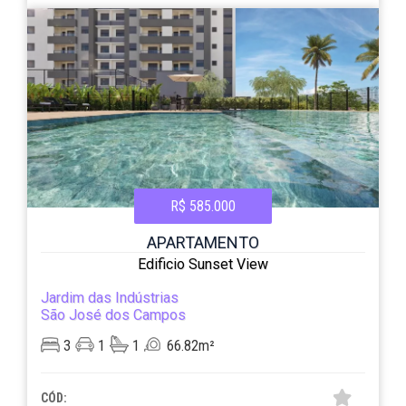
R$ 585.000
APARTAMENTO
Edificio Sunset View
Jardim das Indústrias
São José dos Campos
3
1
1
66.82m²
CÓD: