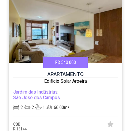
R$ 540.000
APARTAMENTO
Edificio Solar Aroeira
Jardim das Indústrias
São José dos Campos
2
2
1
66.00m²
CÓD:
RI13144