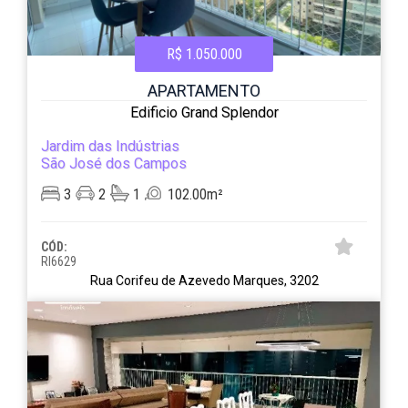
R$ 1.050.000
APARTAMENTO
Edificio Grand Splendor
Jardim das Indústrias
São José dos Campos
3
2
1
102.00m²
CÓD:
RI6629
Rua Corifeu de Azevedo Marques, 3202