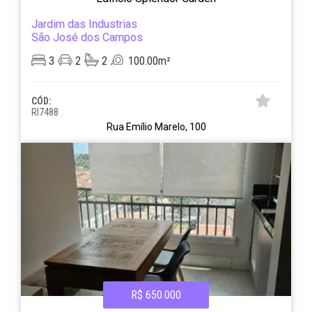
Jardim das Industrias
São José dos Campos
3
2
2
100.00m²
CÓD:
RI7488
Rua Emílio Marelo, 100
R$ 650.000