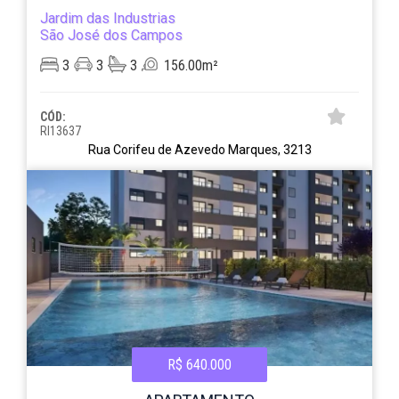
Jardim das Industrias
São José dos Campos
3
3
3
156.00m²
CÓD:
RI13637
Rua Corifeu de Azevedo Marques, 3213
R$ 640.000