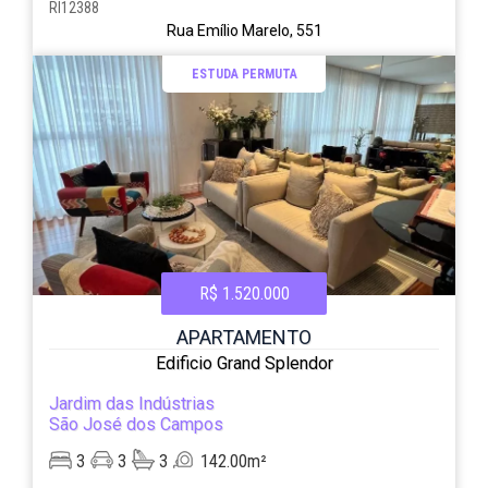
RI12388
Rua Emílio Marelo, 551
ESTUDA PERMUTA
R$ 1.520.000
APARTAMENTO
Edificio Grand Splendor
Jardim das Indústrias
São José dos Campos
3
3
3
142.00m²