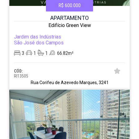
R$ 600.000
APARTAMENTO
Edifício Green View
Jardim das Indústrias
São José dos Campos
3
1
1
66.82m²
CÓD:
RI13505
Rua Corifeu de Azevedo Marques, 3241