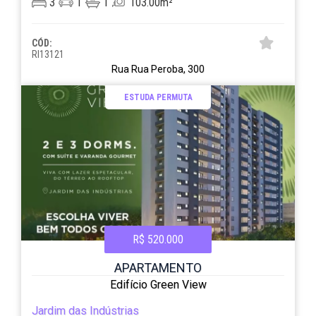
3
1
1
103.00m²
CÓD:
RI13121
Rua Rua Peroba, 300
ESTUDA PERMUTA
R$ 520.000
APARTAMENTO
Edifício Green View
Jardim das Indústrias