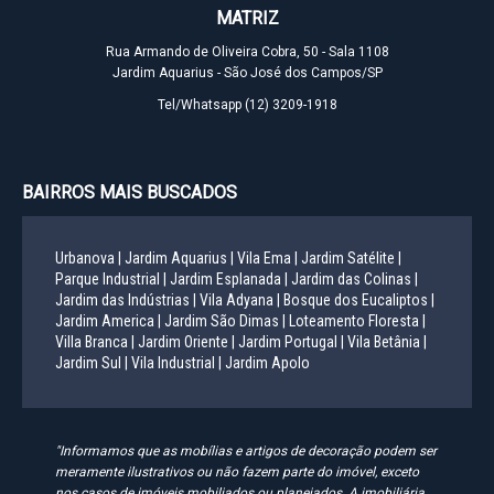
MATRIZ
Rua Armando de Oliveira Cobra, 50 - Sala 1108
Jardim Aquarius - São José dos Campos/SP
Tel/Whatsapp
(12) 3209-1918
BAIRROS MAIS BUSCADOS
Urbanova |
Jardim Aquarius |
Vila Ema |
Jardim Satélite |
Parque Industrial |
Jardim Esplanada |
Jardim das Colinas |
Jardim das Indústrias |
Vila Adyana |
Bosque dos Eucaliptos |
Jardim America |
Jardim São Dimas |
Loteamento Floresta |
Villa Branca |
Jardim Oriente |
Jardim Portugal |
Vila Betânia |
Jardim Sul |
Vila Industrial |
Jardim Apolo
"Informamos que as mobílias e artigos de decoração podem ser
meramente ilustrativos ou não fazem parte do imóvel, exceto
nos casos de imóveis mobiliados ou planejados. A imobiliária