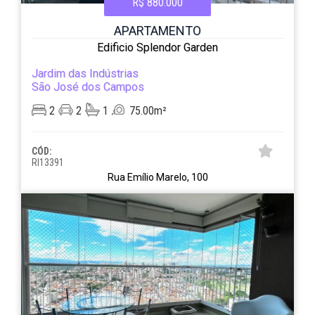
R$ 880.000
APARTAMENTO
Edificio Splendor Garden
Jardim das Indústrias
São José dos Campos
2
2
1
75.00m²
CÓD:
RI13391
Rua Emílio Marelo, 100