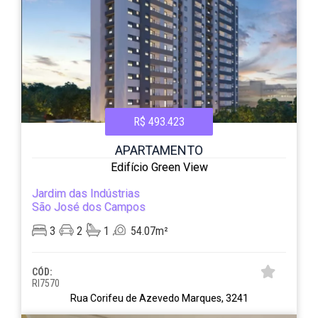
R$ 493.423
APARTAMENTO
Edifício Green View
Jardim das Indústrias
São José dos Campos
3
2
1
54.07m²
CÓD:
RI7570
Rua Corifeu de Azevedo Marques, 3241