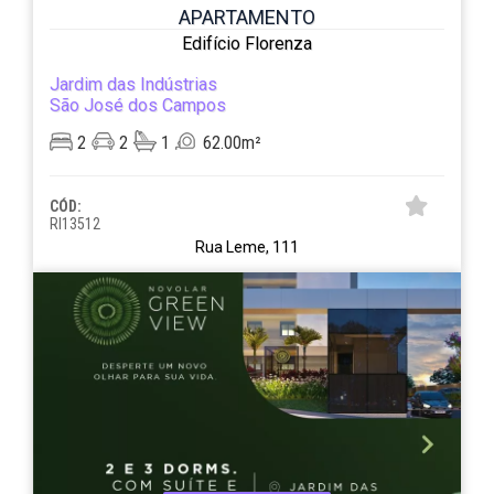
APARTAMENTO
Edifício Florenza
Jardim das Indústrias
São José dos Campos
2
2
1
62.00m²
CÓD:
RI13512
Rua Leme, 111