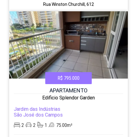
Rua Winston Churchill, 612
R$ 795.000
APARTAMENTO
Edificio Splendor Garden
Jardim das Indústrias
São José dos Campos
2
2
1
75.00m²