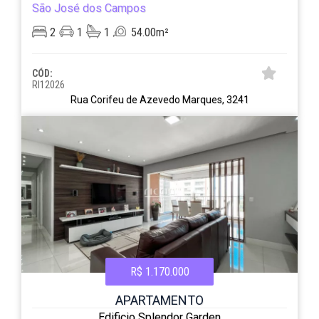
São José dos Campos
2
1
1
54.00m²
CÓD:
RI12026
Rua Corifeu de Azevedo Marques, 3241
R$ 1.170.000
APARTAMENTO
Edificio Splendor Garden