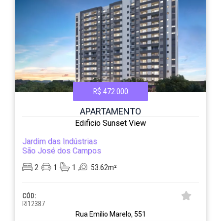
R$ 472.000
APARTAMENTO
Edificio Sunset View
Jardim das Indústrias
São José dos Campos
2
1
1
53.62m²
CÓD:
RI12387
Rua Emílio Marelo, 551