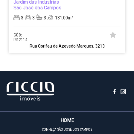
Jardim das Industrias
São José dos Campos
3
3
3
131.00m²
CÓD:
RI12114
Rua Corifeu de Azevedo Marques, 3213
HOME
CONHEÇA SÃO JOSÉ DOS CAMPOS